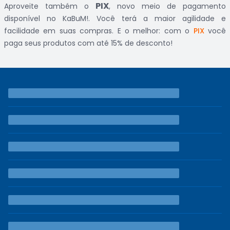
PIX
Aproveite também o
, novo meio de pagamento
disponível no KaBuM!. Você terá a maior agilidade e
facilidade em suas compras. E o melhor: com o
PIX
você
paga seus produtos com até 15% de desconto!