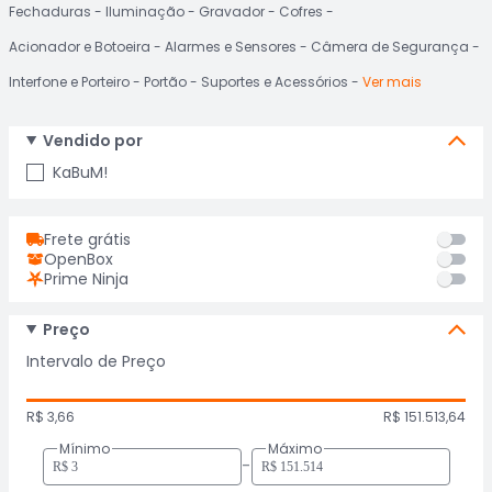
Fechaduras
Iluminação
Gravador
Cofres
Acionador e Botoeira
Alarmes e Sensores
Câmera de Segurança
Interfone e Porteiro
Portão
Suportes e Acessórios
Ver mais
Vendido por
KaBuM!
Frete grátis
OpenBox
Prime Ninja
Preço
Intervalo de Preço
R$ 3,66
R$ 151.513,64
Mínimo
Máximo
-