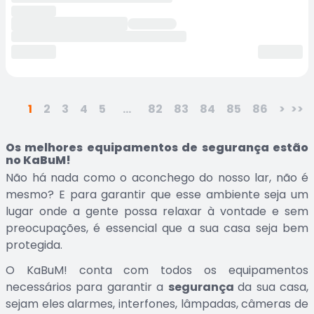
1
2
3
4
5
...
82
83
84
85
86
>
>>
Os melhores equipamentos de segurança estão
no KaBuM!
Não há nada como o aconchego do nosso lar, não é
mesmo? E para garantir que esse ambiente seja um
lugar onde a gente possa relaxar à vontade e sem
preocupações, é essencial que a sua casa seja bem
protegida.
O KaBuM! conta com todos os equipamentos
necessários para garantir a
segurança
da sua casa,
sejam eles alarmes, interfones, lâmpadas, câmeras de