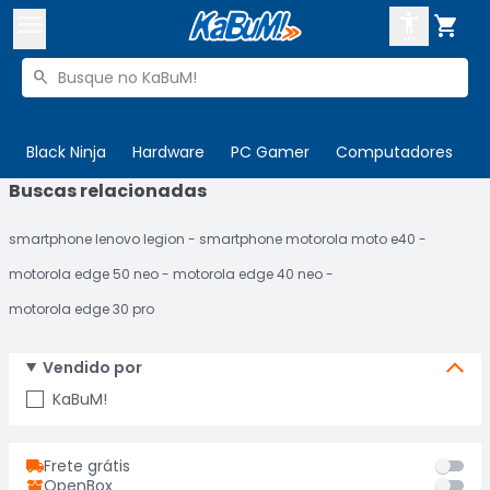



Buscar produtos


Enviar para:
Digite o CEP
Black Ninja
Hardware
PC Gamer
Computadores
P
Buscas relacionadas

Olá. Acesse sua conta
smartphone lenovo legion
smartphone motorola moto e40
ENTRE

Departamentos
motorola edge 50 neo
motorola edge 40 neo
CADASTRE-SE
Cupons

motorola edge 30 pro
Mais Vendidos

Vendido por
Ativar tradutor em libras

KaBuM!
Frete grátis
OpenBox