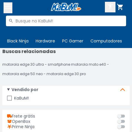



Buscar produtos


Enviar para:
Digite o CEP
Black Ninja
Hardware
PC Gamer
Computadores
P
Buscas relacionadas

Olá. Acesse sua conta
motorola edge 30 ultra
smartphone motorola moto e40
ENTRE

Departamentos
motorola edge 50 neo
motorola edge 30 pro
CADASTRE-SE
Cupons

Vendido por
Mais Vendidos

KaBuM!
Ativar tradutor em libras

Frete grátis
OpenBox
Prime Ninja