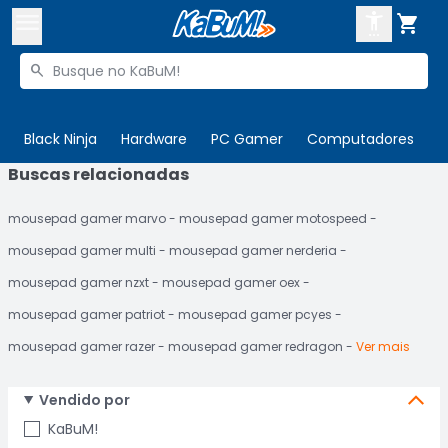



Buscar produtos


Enviar para:
Digite o CEP
Black Ninja
Hardware
PC Gamer
Computadores
P
Buscas relacionadas

Olá. Acesse sua conta
mousepad gamer marvo
mousepad gamer motospeed
ENTRE

Departamentos
mousepad gamer multi
mousepad gamer nerderia
CADASTRE-SE
Cupons

mousepad gamer nzxt
mousepad gamer oex
mousepad gamer patriot
mousepad gamer pcyes
Mais Vendidos

mousepad gamer razer
mousepad gamer redragon
Ver mais
Ativar tradutor em libras

Vendido por
KaBuM!