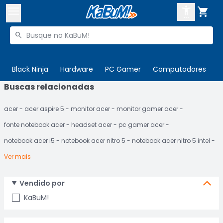



Buscar produtos


Enviar para:
Digite o CEP
Black Ninja
Hardware
PC Gamer
Computadores
P
Buscas relacionadas

Olá. Acesse sua conta
acer
acer aspire 5
monitor acer
monitor gamer acer
ENTRE

Departamentos
fonte notebook acer
headset acer
pc gamer acer
CADASTRE-SE
Cupons

notebook acer i5
notebook acer nitro 5
notebook acer nitro 5 intel
Ver mais
Mais Vendidos

Ativar tradutor em libras

Vendido por
KaBuM!