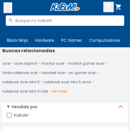



Buscar produtos


Enviar para:
Digite o CEP
Black Ninja
Hardware
PC Gamer
Computadores
P
Buscas relacionadas

Olá. Acesse sua conta
acer
acer aspire 5
monitor acer
monitor gamer acer
ENTRE

Departamentos
fonte notebook acer
headset acer
pc gamer acer
CADASTRE-SE
Cupons

notebook acer nitro 5
notebook acer nitro 5 amd
notebook acer nitro 5 intel
Ver mais
Mais Vendidos

Ativar tradutor em libras

Vendido por
KaBuM!