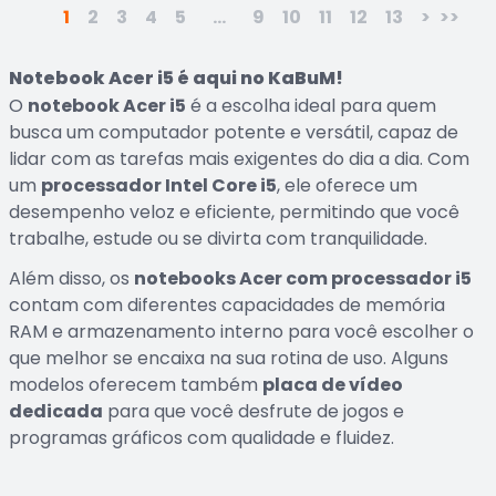
1
2
3
4
5
...
9
10
11
12
13
>
>>
Notebook Acer i5 é aqui no KaBuM!
O
notebook Acer i5
é a escolha ideal para quem
busca um computador potente e versátil, capaz de
lidar com as tarefas mais exigentes do dia a dia. Com
um
processador Intel Core i5
, ele oferece um
desempenho veloz e eficiente, permitindo que você
trabalhe, estude ou se divirta com tranquilidade.
Além disso, os
notebooks Acer com processador i5
contam com diferentes capacidades de memória
RAM e armazenamento interno para você escolher o
que melhor se encaixa na sua rotina de uso. Alguns
modelos oferecem também
placa de vídeo
dedicada
para que você desfrute de jogos e
programas gráficos com qualidade e fluidez.