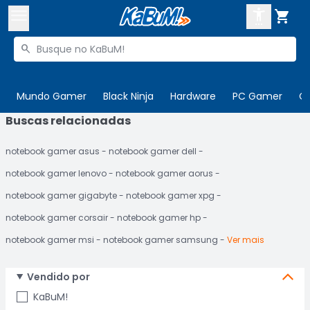



Buscar produtos


Enviar para:
Digite o CEP
Mundo Gamer
Black Ninja
Hardware
PC Gamer
C
Buscas relacionadas

Olá. Acesse sua conta
notebook gamer asus
notebook gamer dell
ENTRE

Departamentos
notebook gamer lenovo
notebook gamer aorus
CADASTRE-SE
Cupons

notebook gamer gigabyte
notebook gamer xpg
notebook gamer corsair
notebook gamer hp
Mais Vendidos

notebook gamer msi
notebook gamer samsung
Ver mais
Ativar tradutor em libras

Vendido por
KaBuM!