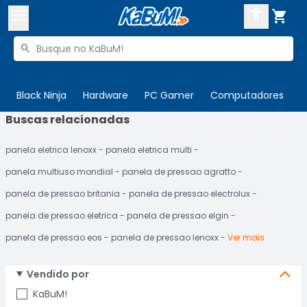



Buscar produtos


Enviar para:
Digite o CEP
Black Ninja
Hardware
PC Gamer
Computadores
P
Buscas relacionadas

Olá. Acesse sua conta
panela eletrica lenoxx
panela eletrica multi
ENTRE

Departamentos
panela multiuso mondial
panela de pressao agratto
CADASTRE-SE
Cupons

panela de pressao britania
panela de pressao electrolux
panela de pressao eletrica
panela de pressao elgin
Mais Vendidos

panela de pressao eos
panela de pressao lenoxx
Ver mais
Ativar tradutor em libras

Vendido por
KaBuM!