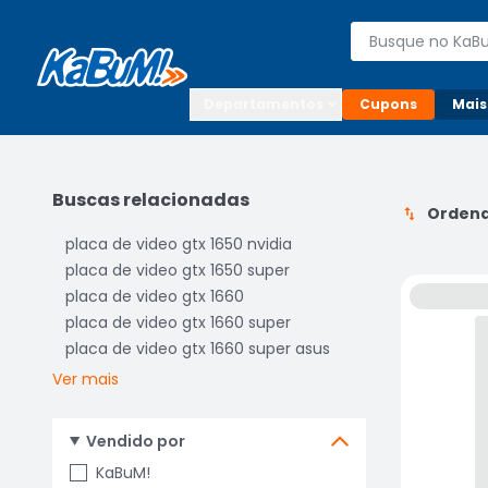
Enviar para:

Buscar produto
Digite o CEP

Departamentos
Cupons
Mais
Buscas relacionadas
Ordena
placa de video gtx 1650 nvidia
placa de video gtx 1650 super
placa de video gtx 1660
placa de video gtx 1660 super
placa de video gtx 1660 super asus
Ver mais
Vendido por
KaBuM!