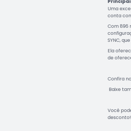
Principa
Uma excel
conta com
Com 896 
configuraç
SYNC, que
Ela ofere
de oferec
Confira n
Baixe ta
Você pod
desconto!