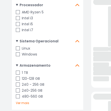
Processador
AMD Ryzen 5
Intel i3
Intel i5
Intel i7
Sistema Operacional
Linux
Windows
Armazenamento
1 TB
120-128 GB
240 - 256 GB
240-256 GB
480-560 GB
Ver mais