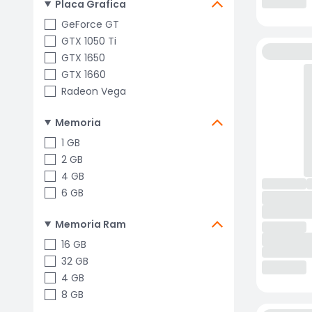
Placa Grafica
GeForce GT
GTX 1050 Ti
GTX 1650
GTX 1660
Radeon Vega
Memoria
1 GB
2 GB
4 GB
6 GB
Memoria Ram
16 GB
32 GB
4 GB
8 GB