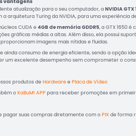
is vantagens
ente atualização para o seu computador, a
NVIDIA GTX 
 a arquitetura Turing da NVIDIA, para uma experiência de
núcleos CUDA e
4GB de memória GDDR5
, a GTX 1650 é
ões gráficas médias a altas. Além disso, ela possui supo
 proporcionam imagens mais nítidas e fluidas.
ce ainda consumo de energia eficiente, sendo a opção i
er um excelente desempenho sem comprometer o consum
ossos produtos de
Hardware
e
Placa de Vídeo
mbém o
KaBuM! APP
para receber promoções em primeir
e pagar suas compras diretamente com o
PIX
de forma rá