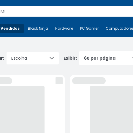
s
 Vendidos
Mais-v-
Black Ninja
Black Ninja
Hardware
Hardware
PC Gamer
PC Gamer
Computadore
Co
r:
Exibir: