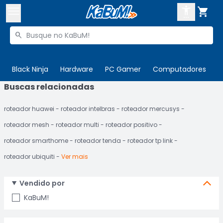



Buscar produtos


Enviar para:
Digite o CEP
Black Ninja
Hardware
PC Gamer
Computadores
P
Buscas relacionadas

Olá. Acesse sua conta
roteador huawei
roteador intelbras
roteador mercusys
ENTRE

Departamentos
roteador mesh
roteador multi
roteador positivo
CADASTRE-SE
Cupons

roteador smarthome
roteador tenda
roteador tp link
roteador ubiquiti
Ver mais
Mais Vendidos

Ativar tradutor em libras

Vendido por
KaBuM!