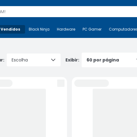
s
 Vendidos
Mais-v-
Black Ninja
Black Ninja
Hardware
Hardware
PC Gamer
PC Gamer
Computadore
Co
r:
Exibir: