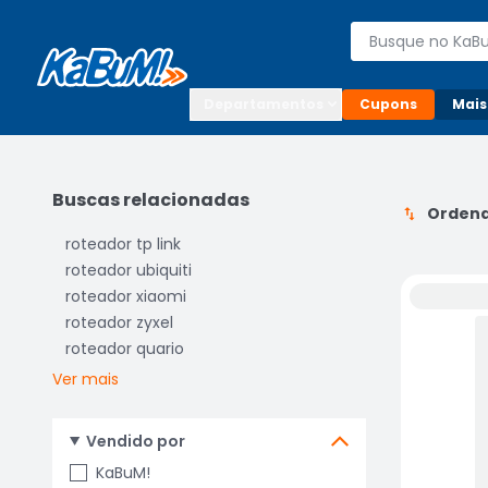
Enviar para:

Buscar produto
Digite o CEP

Departamentos
Cupons
Mais
Buscas relacionadas
Ordena
roteador tp link
roteador ubiquiti
roteador xiaomi
roteador zyxel
roteador quario
Ver mais
Vendido por
KaBuM!