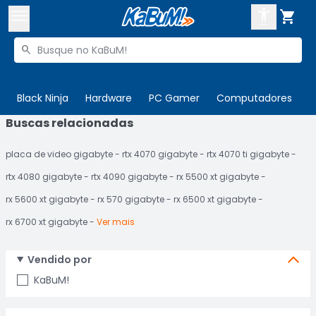



Buscar produtos


Enviar para:
Digite o CEP
Black Ninja
Hardware
PC Gamer
Computadores
P
Buscas relacionadas

Olá. Acesse sua conta
placa de video gigabyte
rtx 4070 gigabyte
rtx 4070 ti gigabyte
ENTRE

Departamentos
rtx 4080 gigabyte
rtx 4090 gigabyte
rx 5500 xt gigabyte
CADASTRE-SE
Cupons

rx 5600 xt gigabyte
rx 570 gigabyte
rx 6500 xt gigabyte
rx 6700 xt gigabyte
Ver mais
Mais Vendidos

Ativar tradutor em libras

Vendido por
KaBuM!