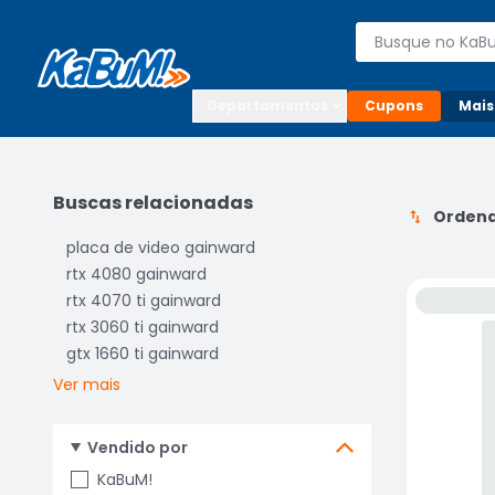
Enviar para:

Buscar produto
Digite o CEP

Departamentos
Cupons
Mais
Buscas relacionadas
Ordena
placa de video gainward
rtx 4080 gainward
rtx 4070 ti gainward
rtx 3060 ti gainward
gtx 1660 ti gainward
Ver mais
Vendido por
KaBuM!