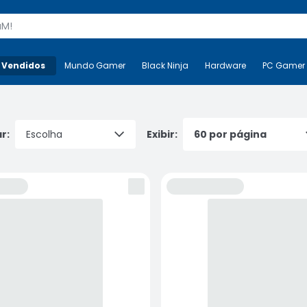
s
 Vendidos
Mais-v-
Mundo Gamer
Mundo Gamer
Black Ninja
Black Ninja
Hardware
Hardware
PC Gamer
r:
Exibir: