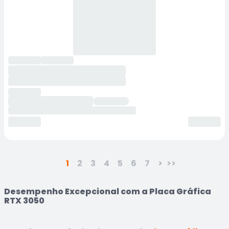
1
2
3
4
5
6
7
>
>>
Desempenho Excepcional com a Placa Gráfica
RTX 3050