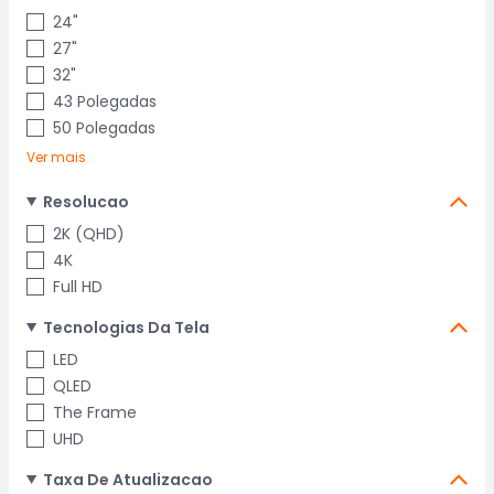
24"
27"
32"
43 Polegadas
50 Polegadas
Ver mais
Resolucao
2K (QHD)
4K
Full HD
Tecnologias Da Tela
LED
QLED
The Frame
UHD
Taxa De Atualizacao