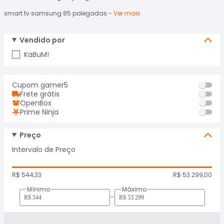
smart tv samsung 85 polegadas
Ver mais
Vendido por
KaBuM!
Cupom gamer5
Frete grátis
OpenBox
Prime Ninja
Preço
Intervalo de Preço
R$ 544,33
R$ 53.299,00
Mínimo
Máximo
-