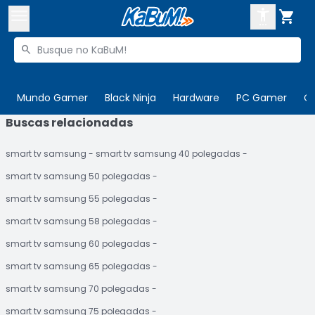



Buscar produtos


Enviar para:
Digite o CEP
Mundo Gamer
Black Ninja
Hardware
PC Gamer
C
Buscas relacionadas

Olá. Acesse sua conta
smart tv samsung
smart tv samsung 40 polegadas
ENTRE

Departamentos
smart tv samsung 50 polegadas
CADASTRE-SE
Cupons

smart tv samsung 55 polegadas
smart tv samsung 58 polegadas
Mais Vendidos

smart tv samsung 60 polegadas
Ativar tradutor em libras

smart tv samsung 65 polegadas
smart tv samsung 70 polegadas
smart tv samsung 75 polegadas