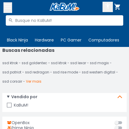



Buscar produtos


Enviar para:
Digite o CEP
Black Ninja
Hardware
PC Gamer
Computadores
P
Buscas relacionadas

Olá. Acesse sua conta
ssd ktrok
ssd goldentec
ssd ktrok
ssd lexar
ssd magix
ENTRE

Departamentos
ssd patriot
ssd redragon
ssd rise mode
ssd western digital
CADASTRE-SE
Cupons

ssd corsair
Ver mais
Mais Vendidos

Vendido por
Ativar tradutor em libras

KaBuM!
OpenBox
Prime Ninja