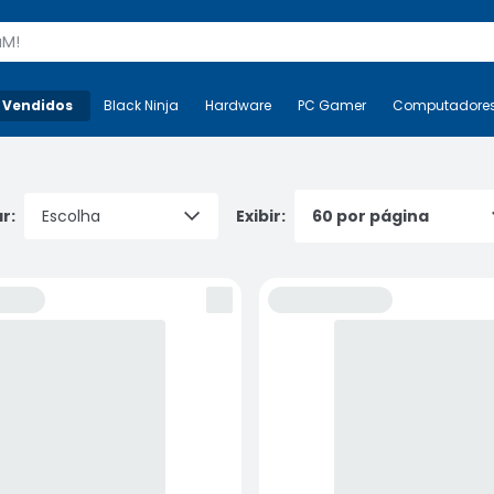
s
 Vendidos
Mais-v-
Black Ninja
Black Ninja
Hardware
Hardware
PC Gamer
PC Gamer
Computadore
Co
r:
Exibir: