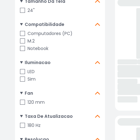
Tamanho Da Tela
24"
Compatibilidade
Computadores (PC)
M.2
Notebook
Iluminacao
LED
Sim
Fan
120 mm
Taxa De Atualizacao
180 Hz
Resolucao