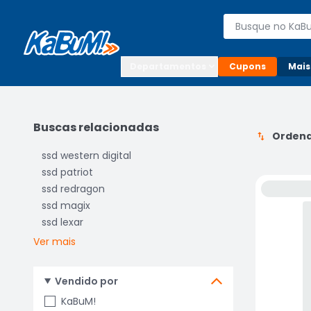
Enviar para:

Buscar produto
Digite o CEP

Departamentos
Cupons
Mais
Buscas relacionadas
Ordena
ssd western digital
ssd patriot
ssd redragon
ssd magix
ssd lexar
Ver mais
Vendido por
KaBuM!