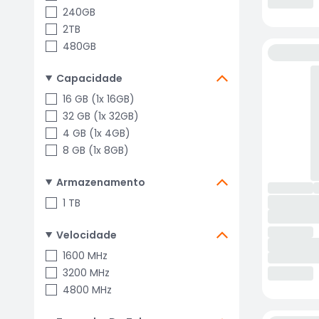
240GB
2TB
480GB
Capacidade
16 GB (1x 16GB)
32 GB (1x 32GB)
4 GB (1x 4GB)
8 GB (1x 8GB)
Armazenamento
1 TB
Velocidade
1600 MHz
3200 MHz
4800 MHz