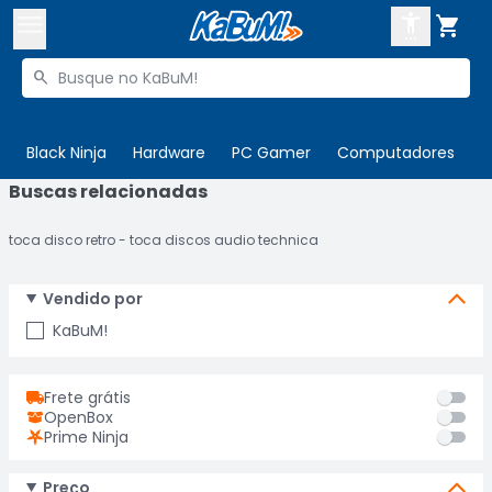



Buscar produtos


Enviar para:
Digite o CEP
Black Ninja
Hardware
PC Gamer
Computadores
P
Buscas relacionadas

Olá. Acesse sua conta
toca disco retro
toca discos audio technica
ENTRE

Departamentos
CADASTRE-SE
Vendido por
Cupons

KaBuM!
Mais Vendidos

Ativar tradutor em libras
Frete grátis

OpenBox
Prime Ninja
Preço