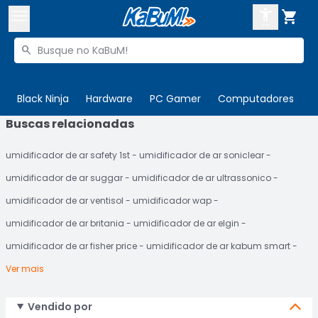



Buscar produtos


Enviar para:
Digite o CEP
Black Ninja
Hardware
PC Gamer
Computadores
P
Buscas relacionadas

Olá. Acesse sua conta
umidificador de ar safety 1st
umidificador de ar soniclear
ENTRE

Departamentos
umidificador de ar suggar
umidificador de ar ultrassonico
CADASTRE-SE
Cupons

umidificador de ar ventisol
umidificador wap
umidificador de ar britania
umidificador de ar elgin
Mais Vendidos

umidificador de ar fisher price
umidificador de ar kabum smart
Ativar tradutor em libras

Ver mais
Vendido por