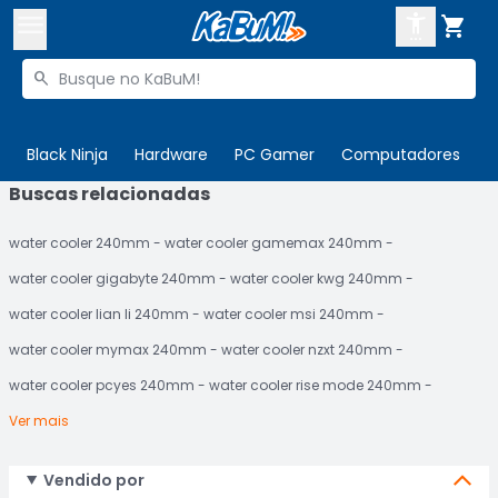



Buscar produtos


Enviar para:
Digite o CEP
Black Ninja
Hardware
PC Gamer
Computadores
P
Buscas relacionadas

Olá. Acesse sua conta
water cooler 240mm
water cooler gamemax 240mm
ENTRE

Departamentos
water cooler gigabyte 240mm
water cooler kwg 240mm
CADASTRE-SE
Cupons

water cooler lian li 240mm
water cooler msi 240mm
water cooler mymax 240mm
water cooler nzxt 240mm
Mais Vendidos

water cooler pcyes 240mm
water cooler rise mode 240mm
Ativar tradutor em libras

Ver mais
Vendido por