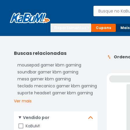
Enviar para:

Buscar produto
Digite o CEP

Departamentos
Cupons
Mais
Buscas relacionadas
Ordena
mousepad gamer kbm gaming
soundbar gamer kbm gaming
mesa gamer kbm gaming
teclado mecanico gamer kbm gaming
suporte headset gamer kbm gaming
Ver mais
Vendido por
KaBuM!