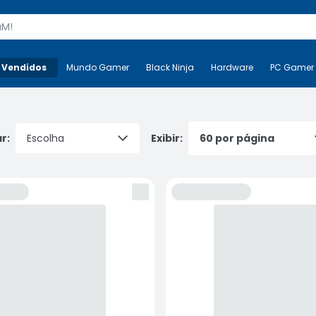
s
 Vendidos
Mais-v-
Mundo Gamer
Mundo Gamer
Black Ninja
Black Ninja
Hardware
Hardware
PC Gamer
r:
Exibir: