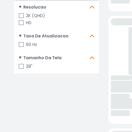
Resolucao
2K (QHD)
HD
Taxa De Atualizacao
60 Hz
Tamanho Da Tela
28"