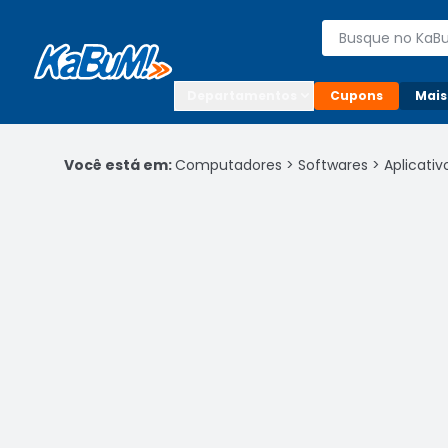
Enviar para:

Buscar produto
Digite o CEP

Departamentos
Cupons
Mais
Você está em:
Computadores
>
Softwares
>
Aplicativ