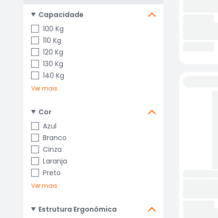
Capacidade
100 Kg
110 Kg
120 Kg
130 Kg
140 Kg
Ver mais
Cor
Azul
Branco
Cinza
Laranja
Preto
Ver mais
Estrutura Ergonômica