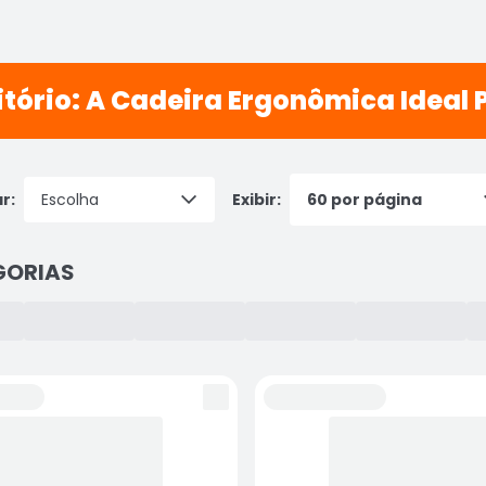
itório: A Cadeira Ergonômica Ideal 
r:
Exibir:
GORIAS