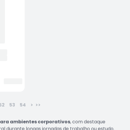
52
53
54
>
>>
ara ambientes corporativos
, com destaque
al durante longas jornadas de trabalho ou estudo.