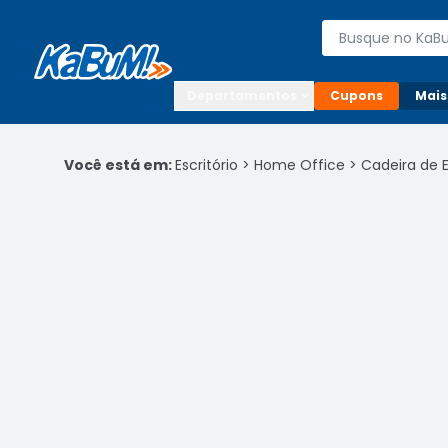
Enviar para:

Buscar produto
Digite o CEP

Departamentos
Cupons
Mais
Você está em:
Escritório
>
Home Office
>
Cadeira de E