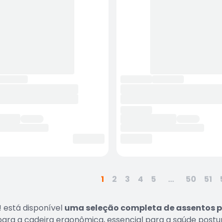
1
2
3
4
5
...
50
51
 está disponível
uma seleção completa de assentos p
para a cadeira ergonômica, essencial para a saúde postur