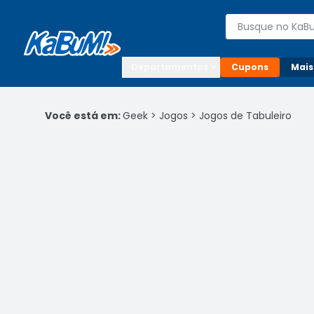
Enviar para:

Buscar produto
Digite o CEP

Departamentos
Cupons
Mais
Você está em:
Geek
>
Jogos
>
Jogos de Tabuleiro