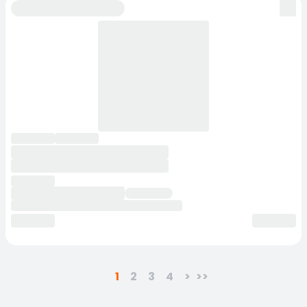
1
2
3
4
>
>>