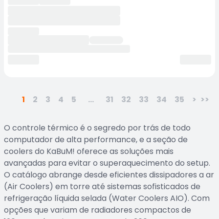
1
2
3
4
5
...
31
32
33
34
35
>
>>
O controle térmico é o segredo por trás de todo
computador de alta performance, e a seção de
coolers do KaBuM! oferece as soluções mais
avançadas para evitar o superaquecimento do setup.
O catálogo abrange desde eficientes dissipadores a ar
(Air Coolers) em torre até sistemas sofisticados de
refrigeração líquida selada (Water Coolers AIO). Com
opções que variam de radiadores compactos de