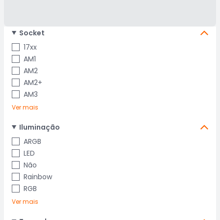
Socket
17xx
AM1
AM2
AM2+
AM3
Ver mais
Iluminação
ARGB
LED
Não
Rainbow
RGB
Ver mais