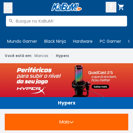



Buscar produtos


Enviar para:
Digite o CEP
Mundo Gamer
Black Ninja
Hardware
PC Gamer
C

>
Olá. Acesse sua conta
Você está em:
Marcas
Hyperx
ENTRE

Departamentos
CADASTRE-SE
Cupons

Mais Vendidos

Hyperx
Ativar tradutor em libras

Mais