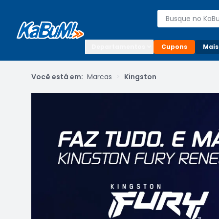
Enviar para:

Buscar produto
Digite o CEP

Departamentos
Cupons
Mais
>
Você está em:
Marcas
Kingston