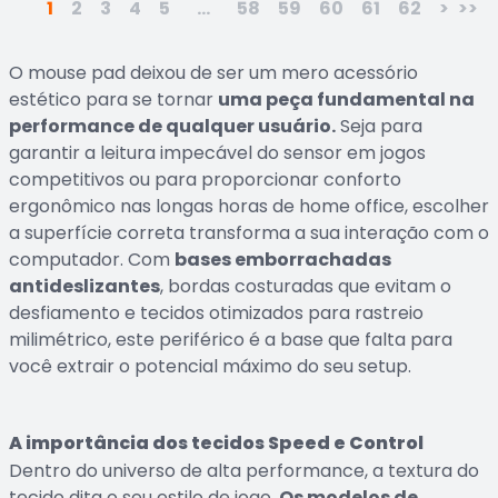
1
2
3
4
5
...
58
59
60
61
62
>
>>
O mouse pad deixou de ser um mero acessório
estético para se tornar
uma peça fundamental na
performance de qualquer usuário.
Seja para
garantir a leitura impecável do sensor em jogos
competitivos ou para proporcionar conforto
ergonômico nas longas horas de home office, escolher
a superfície correta transforma a sua interação com o
computador. Com
bases emborrachadas
antideslizantes
, bordas costuradas que evitam o
desfiamento e tecidos otimizados para rastreio
milimétrico, este periférico é a base que falta para
você extrair o potencial máximo do seu setup.
A importância dos tecidos Speed e Control
Dentro do universo de alta performance, a textura do
tecido dita o seu estilo de jogo.
Os modelos de