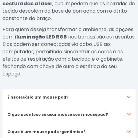
costuradas a laser
, que impedem que as beiradas do
tecido descolem da base de borracha com o atrito
constante do braço.
Para quem deseja transformar o ambiente, as opções
com
iluminação LED RGB
nas bordas são as favoritas.
Elas podem ser conectadas via cabo USB ao
computador, permitindo sincronizar as cores e os
efeitos de respiração com o teclado e o gabinete,
fechando com chave de ouro a estética do seu
espaço.
É necessário um mouse pad?
Embora um mouse possa funcionar sem um mouse pad, ter um
pode significar a diferença entre um bom e um excelente
O que acontece se usar mouse sem mousepad?
desempenho nos jogos. Um mouse pad oferece uma superfície
uniforme e previsível, o que melhora a precisão e a velocidade
Usar um mouse sem um mouse pad não é o fim do mundo,
do rastreamento do mouse.
mas pode não ser o ideal. Primeiro, a superfície em que você
O que é um mouse pad ergonômico?
está usando o mouse pode não proporcionar a melhor precisão
Além disso, eles proporcionam um conforto extra para o pulso