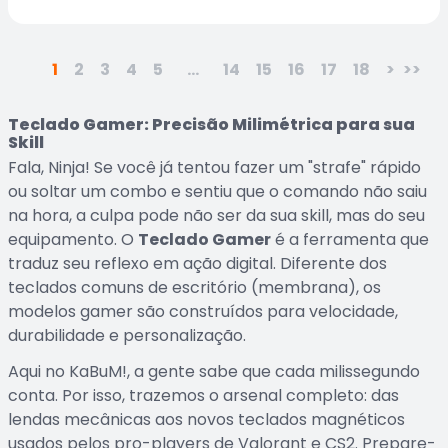
1
2
3
4
5
...
14
15
16
17
18
>
>>
Teclado Gamer: Precisão Milimétrica para sua
Skill
Fala, Ninja! Se você já tentou fazer um "strafe" rápido
ou soltar um combo e sentiu que o comando não saiu
na hora, a culpa pode não ser da sua skill, mas do seu
equipamento. O
Teclado Gamer
é a ferramenta que
traduz seu reflexo em ação digital. Diferente dos
teclados comuns de escritório (membrana), os
modelos gamer são construídos para velocidade,
durabilidade e personalização.
Aqui no KaBuM!, a gente sabe que cada milissegundo
conta. Por isso, trazemos o arsenal completo: das
lendas mecânicas aos novos teclados magnéticos
usados pelos pro-players de Valorant e CS2. Prepare-