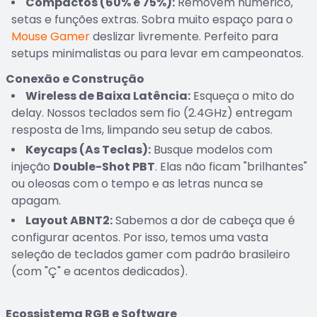
Compactos (60% e 75%):
Removem numérico,
setas e funções extras. Sobra muito espaço para o
Mouse Gamer
deslizar livremente. Perfeito para
setups minimalistas ou para levar em campeonatos.
Conexão e Construção
Wireless de Baixa Latência:
Esqueça o mito do
delay. Nossos teclados sem fio (2.4GHz) entregam
resposta de 1ms, limpando seu setup de cabos.
Keycaps (As Teclas):
Busque modelos com
injeção
Double-Shot PBT
. Elas não ficam "brilhantes"
ou oleosas com o tempo e as letras nunca se
apagam.
Layout ABNT2:
Sabemos a dor de cabeça que é
configurar acentos. Por isso, temos uma vasta
seleção de teclados gamer com padrão brasileiro
(com "Ç" e acentos dedicados).
Ecossistema RGB e Software