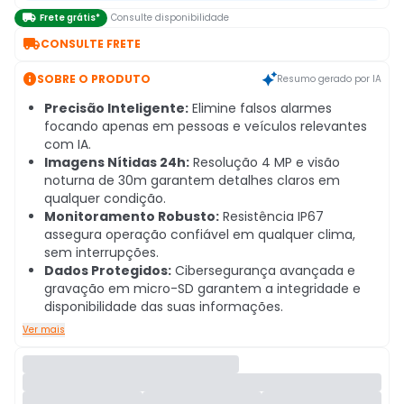

Frete grátis*
Consulte disponibilidade

CONSULTE FRETE

SOBRE O PRODUTO
Resumo gerado por IA
Precisão Inteligente:
Elimine falsos alarmes
focando apenas em pessoas e veículos relevantes
com IA.
Imagens Nítidas 24h:
Resolução 4 MP e visão
noturna de 30m garantem detalhes claros em
qualquer condição.
Monitoramento Robusto:
Resistência IP67
assegura operação confiável em qualquer clima,
sem interrupções.
Dados Protegidos:
Cibersegurança avançada e
gravação em micro-SD garantem a integridade e
disponibilidade das suas informações.
Ver mais