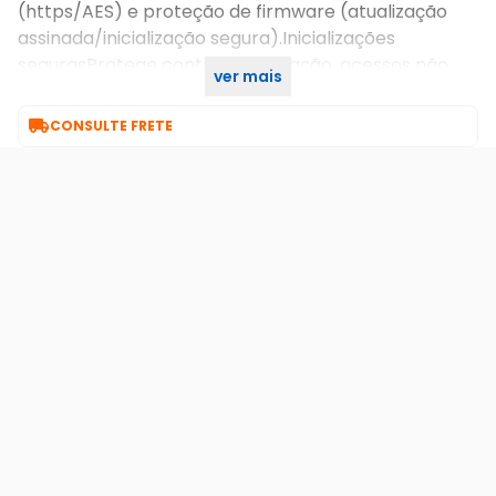
(https/AES) e proteção de firmware (atualização
assinada/inicialização segura).Inicializações
segurasProtege contra adulteração, acessos não
ver mais
autorizados e inclui criptografia de dados/firmware.

CONSULTE FRETE