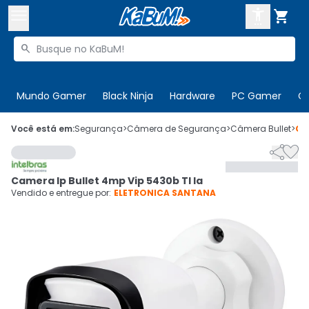



Buscar produtos


Enviar para:
Digite o CEP
Mundo Gamer
Black Ninja
Hardware
PC Gamer
C

Olá. Acesse sua conta
Você está em:
Segurança
>
Câmera de Segurança
>
Câmera Bullet
>
Có


ENTRE

Departamentos
Camera Ip Bullet 4mp Vip 5430b Tl Ia
CADASTRE-SE
Cupons

Vendido e entregue por:
ELETRONICA SANTANA
Mais Vendidos

Ativar tradutor em libras
