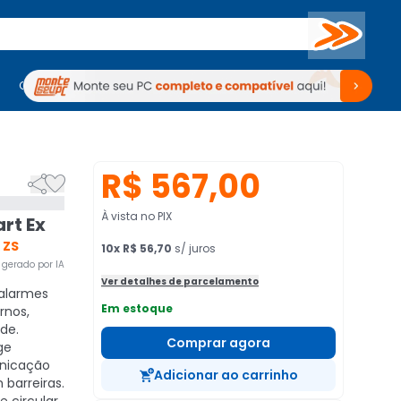
Buscar
PC Gamer
Computadores
Computadores
Periféricos
Periféricos
TV
Venda no KaBuM!
TV
Venda no KaBuM!
R$ 567,00


À vista no PIX
rt Ex
 ZS
10
x
R$ 56,70
s/ juros
gerado por IA
Ver detalhes de parcelamento
 alarmes
Em estoque
rnos,
de.
Comprar agora
ge
nicação
Adicionar ao carrinho
barreiras.