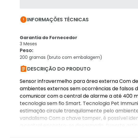

INFORMAÇÕES TÉCNICAS
Garantia do Fornecedor
3 Meses
Peso
:
200 gramas (bruto com embalagem)

DESCRIÇÃO DO PRODUTO
Sensor infravermelho para área externa Com det
ambientes externos sem ocorrências de falsos d
comunicar com a central de alarme a até 400 me
tecnologia sem fio Smart. Tecnologia Pet Immuni
estimação circule tranquilamente pelo ambiente
vandalismo Com a chave tamper, é possível ide
a central encontra-se desarmada. Suporte articu
posicionamento ideal do produto na hora da ins