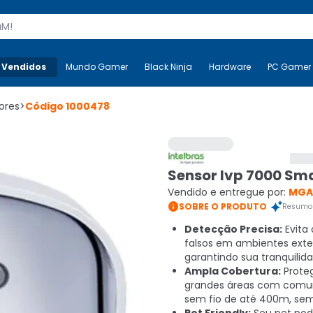
s
 Vendidos
Mais-v-
Mundo Gamer
Mundo Gamer
Black Ninja
Black Ninja
Hardware
Hardware
PC Gamer
ores
>
Código
1000478
Sensor Ivp 7000 Sma
Vendido e entregue por:
MGA

SOBRE O PRODUTO
Resumo 
Detecção Precisa:
Evita
falsos em ambientes exte
garantindo sua tranquilida
Ampla Cobertura:
Prote
grandes áreas com comu
sem fio de até 400m, sem 