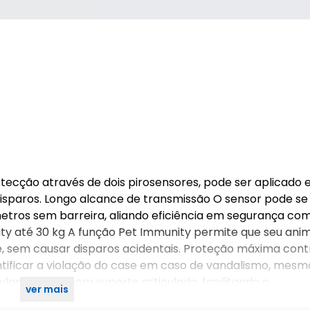
ecção através de dois pirosensores, pode ser aplicado
isparos. Longo alcance de transmissão O sensor pode se
tros sem barreira, aliando eficiência em segurança co
ty até 30 kg A função Pet Immunity permite que seu ani
, sem causar disparos acidentais. Proteção máxima cont
ntificar a violação do case em caso de vandalismo, mes
lado Conta com suporte articulado, facilitando o
ver mais
talação. Ficha técnica – IVP 7000 SMART EX.pdf