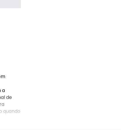
 em
m a
mal de
ra
mo quando