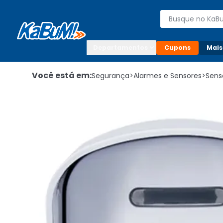
Enviar para:

Buscar produto
Digite o CEP

Departamentos
Cupons
Mais
Você está em:
Segurança
>
Alarmes e Sensores
>
Sens