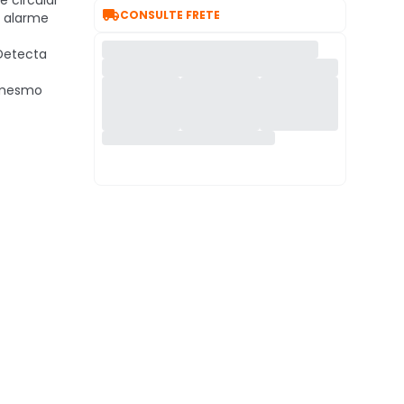
 circular

CONSULTE FRETE
o alarme
etecta
 mesmo