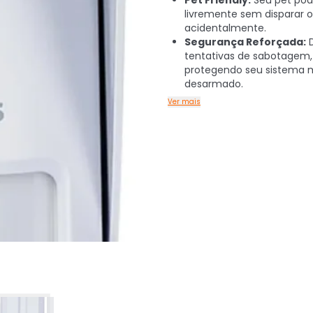
Pet Friendly:
Seu pet pode
livremente sem disparar 
acidentalmente.
Segurança Reforçada:
D
tentativas de sabotagem,
protegendo seu sistema
desarmado.
Ver mais