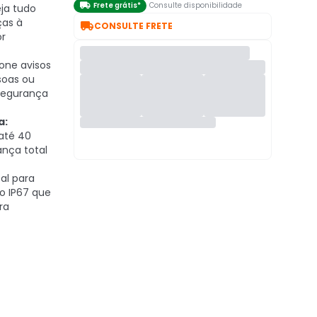

Frete grátis*
Consulte disponibilidade
ja tudo
ças à

CONSULTE FRETE
or
one avisos
soas ou
 segurança
a:
até 40
ança total
al para
o IP67 que
ra