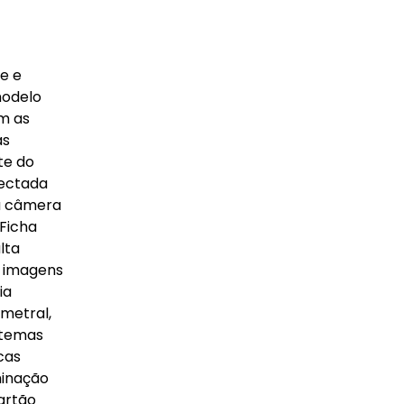
e e
modelo
em as
as
te do
tectada
ma câmera
 Ficha
lta
a imagens
ia
imetral,
istemas
cas
minação
artão