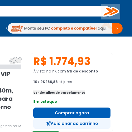
Buscar
PC Gamer
Computadores
Computadores
Periféricos
Periféricos
TV
Venda no KaBuM!
TV
Venda no KaBuM!
R$ 1.774,93


À vista no PIX
com
5
% de desconto
 VIP
,
10
x
R$ 186,83
s/ juros
 40m,
Ver detalhes de parcelamento
 para
Em estoque
erno
Comprar agora
Adicionar ao carrinho
gerado por IA