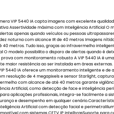
mera VIP 5440 IA capta imagens com excelente qualidad
tiva Assertividade máxima com Inteligência Artificial O 
ar alertas apenas quando veículos ou pessoas ultrapassar
tidez noturna com alcance IR de 40 metros Imagens nítid
 40 metros. Tudo isso, graças ao infravermelho inteligen
al O modelo possibilita o disparo de alertas quando é de
da prova com monitoramento robusto A VIP 5440 IA é u
e maior resistência ao ser instalada em áreas externas.
 VIP 5440 IA oferece um monitoramento inteligente e de a
om resolução de 4 megapixels e sensor Starlight, captur
vermelho com alcance de até 40 metros garante vigilânc
ência Artificial, como detecção de face e inteligência per
 para aplicações profissionais, integra-se facilmente a s
egurança e desempenho em qualquer cenário.Característi
eligência Artificial com detecção facial e perimetralIlu
mpatível com sistemas CFTV IP IntelbrasSuporte para c