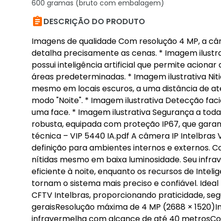
600 gramas (bruto com embalagem)

DESCRIÇÃO DO PRODUTO
Imagens de qualidade Com resolução 4 MP, a câ
detalha precisamente as cenas. * Imagem ilustra
possui inteligência artificial que permite acion
áreas predeterminadas. * Imagem ilustrativa Ni
mesmo em locais escuros, a uma distância de até
modo "Noite". * Imagem ilustrativa Detecção faci
uma face. * Imagem ilustrativa Segurança a to
robusta, equipada com proteção IP67, que garant
técnica – VIP 5440 IA.pdf A câmera IP Intelbras
definição para ambientes internos e externos. C
nítidas mesmo em baixa luminosidade. Seu infra
eficiente à noite, enquanto os recursos de Intelig
tornam o sistema mais preciso e confiável. Ideal
CFTV Intelbras, proporcionando praticidade, s
geraisResolução máxima de 4 MP (2688 × 1520)Int
infravermelha com alcance de até 40 metrosCo