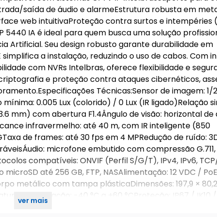
rada/saída de áudio e alarmeEstrutura robusta em meta
terface web intuitivaProteção contra surtos e intempéries 
IP 5440 IA é ideal para quem busca uma solução profissio
ia Artificial. Seu design robusto garante durabilidade em
 simplifica a instalação, reduzindo o uso de cabos. Com 
bilidade com NVRs Intelbras, oferece flexibilidade e segu
criptografia e proteção contra ataques cibernéticos, as
toramento.Especificações Técnicas:Sensor de imagem: 1/
mínima: 0.005 Lux (colorido) / 0 Lux (IR ligado)Relação si
 3.6 mm) com abertura F1.4Ângulo de visão: horizontal de a
Alcance infravermelho: até 40 m, com IR inteligente (850
Taxa de frames: até 30 fps em 4 MPRedução de ruído: 3
ráveisÁudio: microfone embutido com compressão G.711,
olos compatíveis: ONVIF (Perfil S/G/T), IPv4, IPv6, TCP/
 microSD até 256 GB, FTP, NASAlimentação: 12 VDC / Po
rpo metálico com tampa plásticaDimensões: 197,9 × 80,2
ura de operação: -40 °C a +60 °CProteção: IP67 / IK10 /
ver mais