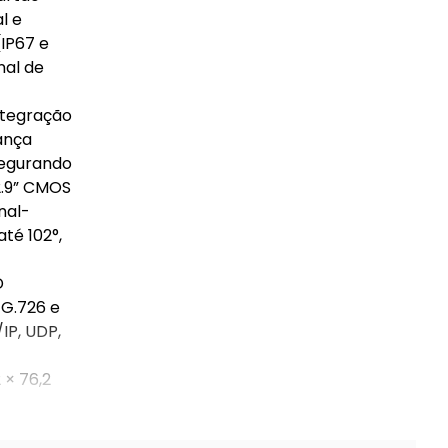
l e
(IP67 e
nal de
integração
rança
segurando
2.9” CMOS
nal-
té 102°,
D
 G.726 e
IP, UDP,
E
 × 76,2