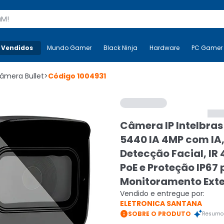
s
 Vendidos
Mais-v-
Mundo Gamer
Mundo Gamer
Black Ninja
Black Ninja
Hardware
Hardware
PC Gamer
âmera Bullet
>
Código
1004931
Câmera IP Intelbras
5440 IA 4MP com IA
Detecção Facial, IR
PoE e Proteção IP67
Monitoramento Ext
Vendido e entregue por:
ELETRONICA SANTANA

SOBRE O PRODUTO
Resumo 