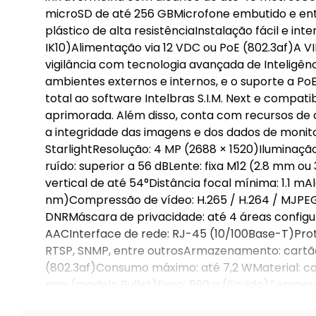
microSD de até 256 GBMicrofone embutido e ent
plástico de alta resistênciaInstalação fácil e in
IK10)Alimentação via 12 VDC ou PoE (802.3af)A V
vigilância com tecnologia avançada de Inteligênc
ambientes externos e internos, e o suporte a PoE
total ao software Intelbras S.I.M. Next e compati
aprimorada. Além disso, conta com recursos de 
a integridade das imagens e dos dados de moni
StarlightResolução: 4 MP (2688 × 1520)Iluminação 
ruído: superior a 56 dBLente: fixa M12 (2.8 mm ou
vertical de até 54°Distância focal mínima: 1.1 m
nm)Compressão de vídeo: H.265 / H.264 / MJPEG
DNRMáscara de privacidade: até 4 áreas configu
AACInterface de rede: RJ-45 (10/100Base-T)Protoc
RTSP, SNMP, entre outrosArmazenamento: cartão
(802.3af)Consumo máximo: até 7,2 WMaterial: co
mm (modelo Bullet)Peso: 590 g (líquido)Temperat
antissurto de 15 kVGarantia de fábrica: 12 meses