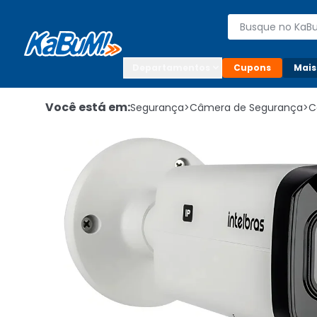
Enviar para:

Buscar produto
Digite o CEP

Departamentos
Cupons
Mais
Você está em:
Segurança
>
Câmera de Segurança
>
C