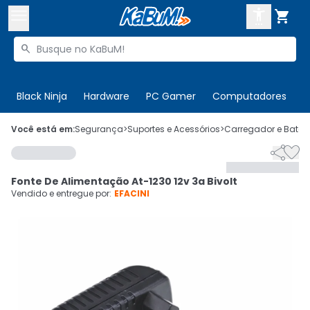



Buscar produtos


Enviar para:
Digite o CEP
Black Ninja
Hardware
PC Gamer
Computadores
P

Olá. Acesse sua conta
Você está em:
Segurança
>
Suportes e Acessórios
>
Carregador e Bateri


ENTRE

Departamentos
Fonte De Alimentação At-1230 12v 3a Bivolt
CADASTRE-SE
Cupons

Vendido e entregue por:
EFACINI
Mais Vendidos

Ativar tradutor em libras
