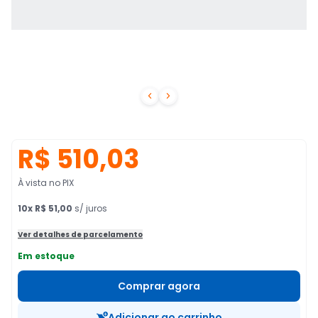


R$ 510,03
À vista no PIX
10
x
R$ 51,00
s/ juros
Ver detalhes de parcelamento
Em estoque
Comprar agora
Adicionar ao carrinho