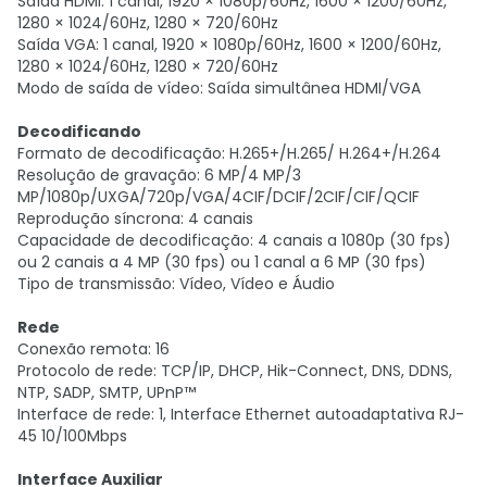
Saída HDMI: 1 canal, 1920 × 1080p/60Hz, 1600 × 1200/60Hz,
1280 × 1024/60Hz, 1280 × 720/60Hz
Saída VGA: 1 canal, 1920 × 1080p/60Hz, 1600 × 1200/60Hz,
1280 × 1024/60Hz, 1280 × 720/60Hz
Modo de saída de vídeo: Saída simultânea HDMI/VGA
Decodificando
Formato de decodificação: H.265+/H.265/ H.264+/H.264
Resolução de gravação: 6 MP/4 MP/3
MP/1080p/UXGA/720p/VGA/4CIF/DCIF/2CIF/CIF/QCIF
Reprodução síncrona: 4 canais
Capacidade de decodificação: 4 canais a 1080p (30 fps)
ou 2 canais a 4 MP (30 fps) ou 1 canal a 6 MP (30 fps)
Tipo de transmissão: Vídeo, Vídeo e Áudio
Rede
Conexão remota: 16
Protocolo de rede: TCP/IP, DHCP, Hik-Connect, DNS, DDNS,
NTP, SADP, SMTP, UPnP™
Interface de rede: 1, Interface Ethernet autoadaptativa RJ-
45 10/100Mbps
Interface Auxiliar