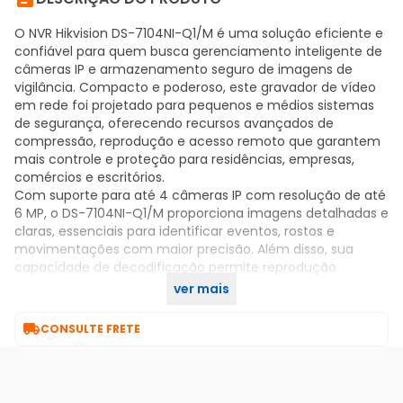
O NVR Hikvision DS-7104NI-Q1/M é uma solução eficiente e
confiável para quem busca gerenciamento inteligente de
câmeras IP e armazenamento seguro de imagens de
vigilância. Compacto e poderoso, este gravador de vídeo
em rede foi projetado para pequenos e médios sistemas
de segurança, oferecendo recursos avançados de
compressão, reprodução e acesso remoto que garantem
mais controle e proteção para residências, empresas,
comércios e escritórios.
Com suporte para até 4 câmeras IP com resolução de até
6 MP, o DS-7104NI-Q1/M proporciona imagens detalhadas e
claras, essenciais para identificar eventos, rostos e
movimentações com maior precisão. Além disso, sua
capacidade de decodificação permite reprodução
simultânea de até 4 canais em 1080p, garantindo
ver mais
monitoramento contínuo e eficiente em tempo real.

CONSULTE FRETE