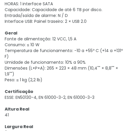
HORAS: 1 interface SATA
Capacidade: Capacidade de até 6 TB por disco.
Entrada/saída de alarme: N / D
Interface USB: Painel traseiro: 2 × USB 2.0
Geral
Fonte de alimentação: 12 VCC, 1,5 A
Consumo: ≤ 10 W
Temperatura de funcionamento: -10 a +55º C (+14 a +131º
F)
Umidade de funcionamento: 10% a 90%
Dimensões (L×P×A): 265 × 223 × 48 mm (10,4"" × 8,8"" ×
1,9"")
Peso: ≤ 1 kg (2,2 lb)
Certificação
ESSE: EN50130-4, EN 61000-3-2, EN 61000-3-3
Altura Real
41
Largura Real