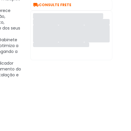

CONSULTE FRETE
rece
ão,
to,
e dos seus
abinete
otimiza a
ongando a
icador
ramento do
stalação e