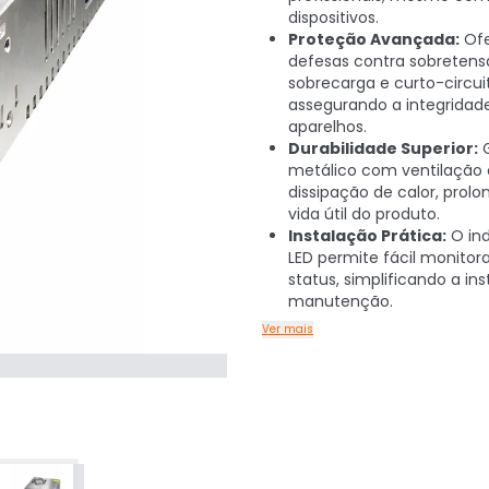
dispositivos.
Proteção Avançada:
Ofe
defesas contra sobretens
sobrecarga e curto-circui
assegurando a integridad
aparelhos.
Durabilidade Superior:
G
metálico com ventilação 
dissipação de calor, prol
vida útil do produto.
Instalação Prática:
O ind
LED permite fácil monito
status, simplificando a in
manutenção.
Ver mais