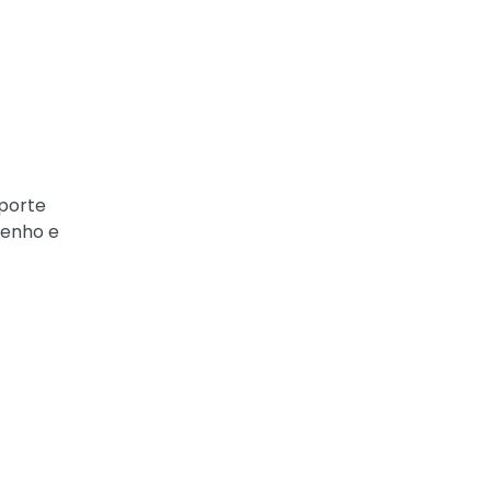
uporte
penho e