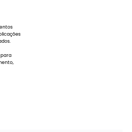
mentos
plicações
ados.
 para
mento,