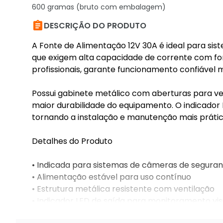
600 gramas (bruto com embalagem)

DESCRIÇÃO DO PRODUTO
A Fonte de Alimentação 12V 30A é ideal para s
que exigem alta capacidade de corrente com for
profissionais, garante funcionamento confiável
Possui gabinete metálico com aberturas para vent
maior durabilidade do equipamento. O indicador L
tornando a instalação e manutenção mais prátic
Detalhes do Produto
• Indicada para sistemas de câmeras de segura
• Alimentação estável para uso contínuo
• Estrutura metálica resistente com ventilação
• Indicador LED de saída para monitoramento vis
• Uso profissional em instalações elétricas e elet