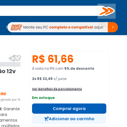
Buscar
PC Gamer
Computadores
Computadores
Periféricos
Periféricos
TV
Venda no KaBuM!
TV
Venda no KaBuM!
R$ 61,66


À vista no PIX
com
5
% de desconto
ão 12v
2
x
R$ 32,45
s/ juros
Ver detalhes de parcelamento
INI
Em estoque
gerado por IA
Comprar agora
l:
Garante
para
Adicionar ao carrinho
pamentos
 múltiplos