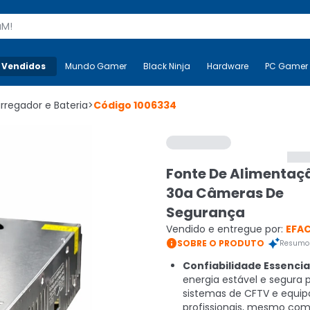
s
 Vendidos
Mais-v-
Mundo Gamer
Mundo Gamer
Black Ninja
Black Ninja
Hardware
Hardware
PC Gamer
rregador e Bateria
>
Código
1006334
Fonte De Alimentaç
30a Câmeras De
Segurança
Vendido e entregue por:
EFAC

SOBRE O PRODUTO
Resumo 
Confiabilidade Essencia
energia estável e segura 
sistemas de CFTV e equi
profissionais, mesmo com