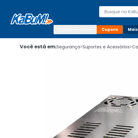
Enviar para:

Buscar produto
Digite o CEP

Departamentos
Cupons
Mais
Você está em:
Segurança
>
Suportes e Acessórios
>
Ca