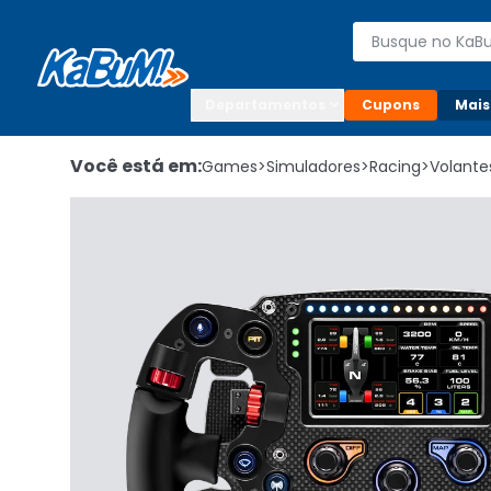
Enviar para:

Buscar produto
Digite o CEP

Departamentos
Cupons
Mais
Você está em:
Games
>
Simuladores
>
Racing
>
Volante