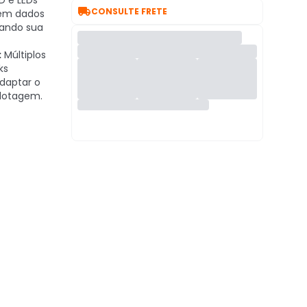
D e LEDs

CONSULTE FRETE
cem dados
vando sua
:
Múltiplos
ks
daptar o
ilotagem.