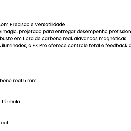
com Precisão e Versatilidade
 Simagic, projetado para entregar desempenho profissio
obusto em fibra de carbono real, alavancas magnéticas
s iluminados, o FX Pro oferece controle total e feedback 
rbono real 5 mm
 fórmula
real