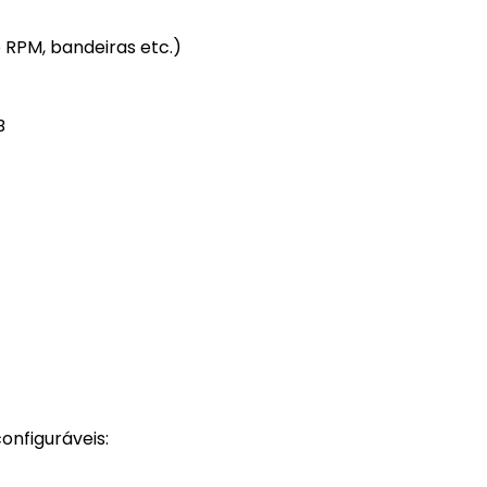
e RPM, bandeiras etc.)
B
nfiguráveis: