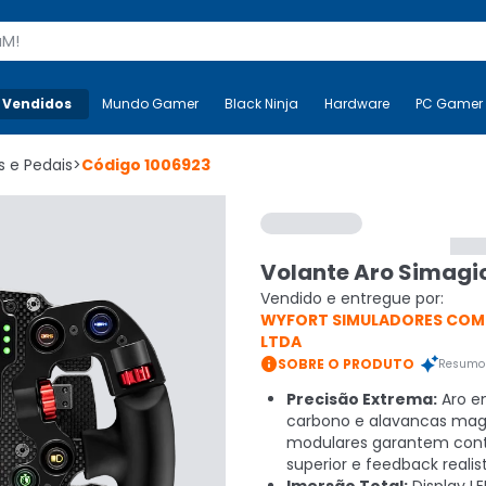
s
 Vendidos
Mais-v-
Mundo Gamer
Mundo Gamer
Black Ninja
Black Ninja
Hardware
Hardware
PC Gamer
s e Pedais
>
Código
1006923
Volante Aro Simagic
Vendido e entregue por:
WYFORT SIMULADORES COM
LTDA

SOBRE O PRODUTO
Resumo 
Precisão Extrema:
Aro e
carbono e alavancas mag
modulares garantem cont
superior e feedback realis