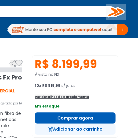
Buscar
PC Gamer
Computadores
Computadores
Periféricos
Periféricos
TV
Venda no KaBuM!
TV
Venda no KaBuM!
R$ 8.199,99


À vista no PIX
 Fx Pro
10
x
R$ 819,99
s/ juros
ERCIAL
Ver detalhes de parcelamento
gerado por IA
Em estoque
m fibra de
Comprar agora
néticas
role
Adicionar ao carrinho
ta.