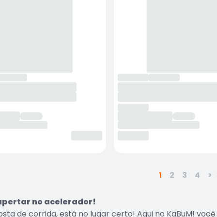
1
2
3
4
>
apertar no acelerador!
osta de corrida, está no lugar certo! Aqui no KaBuM! voc