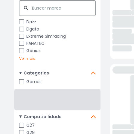
Dazz
Elgato
Extreme Simracing
FANATEC
Genius
Ver mais
Categorias
Games
Compatibilidade
G27
G29