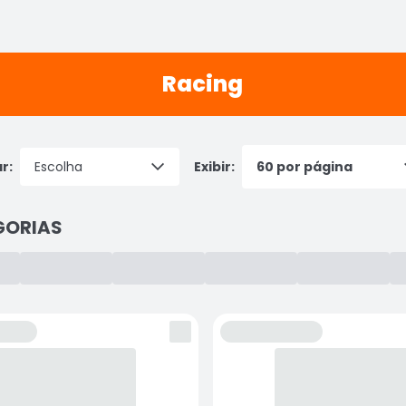
Racing
r:
Exibir:
GORIAS