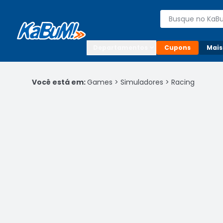
Enviar para:

Buscar produto
Digite o CEP

Departamentos
Cupons
Mais
Você está em:
Games
>
Simuladores
>
Racing