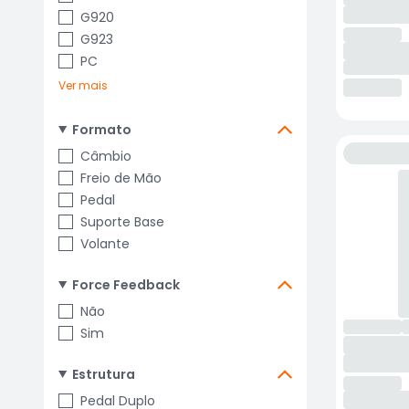
G920
G923
PC
Ver mais
Formato
Câmbio
Freio de Mão
Pedal
Suporte Base
Volante
Force Feedback
Não
Sim
Estrutura
Pedal Duplo