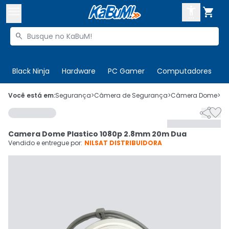



Buscar produtos


Enviar para:
Digite o CEP
Black Ninja
Hardware
PC Gamer
Computadores
P

Olá. Acesse sua conta
Você está em:
Segurança
>
Câmera de Segurança
>
Câmera Dome
>
C


ENTRE

Departamentos
Camera Dome Plastico 1080p 2.8mm 20m Dua
CADASTRE-SE
Cupons

Vendido e entregue por:
NILSAT DISTRIBUIDORA
Mais Vendidos

Ativar tradutor em libras
