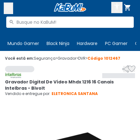



Buscar produtos


Enviar para:
Digite o CEP
Mundo Gamer
Black Ninja
Hardware
PC Gamer
C

Olá. Acesse sua conta
Você está em:
Segurança
>
Gravador
>
DVR
>
Código
1012467


ENTRE

Departamentos
Gravador Digital De Vídeo Mhdx 1216 16 Canais
CADASTRE-SE
Cupons

Intelbras - Bivolt
Vendido e entregue por:
ELETRONICA SANTANA
Mais Vendidos

Ativar tradutor em libras
