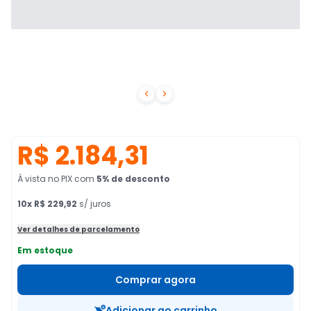


R$ 2.184,31
À vista no PIX
com
5
% de desconto
10
x
R$ 229,92
s/ juros
Ver detalhes de parcelamento
Em estoque
Comprar agora
Adicionar ao carrinho