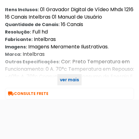
01 Gravador Digital de Vídeo Mhdx 1216
Itens Inclusos:
16 Canais Intelbras 01 Manual de Usuário
16 Canais
Quantidade de Canais:
Full hd
Resolução:
Intelbras
Fabricante:
Imagens Meramente Ilustrativas.
Imagens:
Intelbras
Marca:
Cor: Preto Temperatura em
Outras Especificações:
Funcionamento: 0 A. 70°c Temperatura em Repouso:
-40°c A. 70°c Consumo: Baixo Consumo de Energia E.
ver mais
Nível de Ruído

CONSULTE FRETE