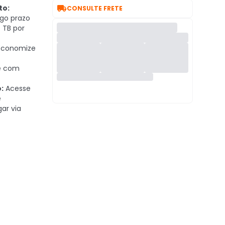

to:
CONSULTE FRETE
go prazo
 TB por
conomize
e com
:
Acesse
e
ar via