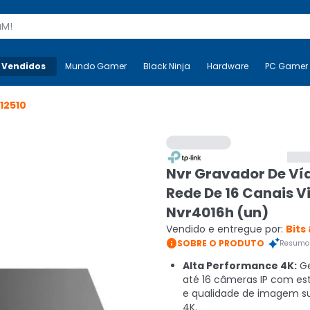
s
 Vendidos
Mais-v-
Mundo Gamer
Mundo Gamer
Black Ninja
Black Ninja
Hardware
Hardware
PC Gamer
012510
Nvr Gravador De Ví
Rede De 16 Canais V
Nvr4016h (un)
Vendido e entregue por:
Bits

SOBRE O PRODUTO
Resumo 
Alta Performance 4K:
Ge
até 16 câmeras IP com est
e qualidade de imagem s
4K.