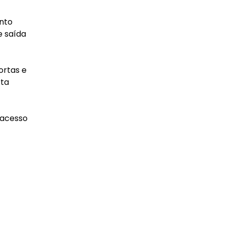
nto
e saída
ortas e
rta
 acesso