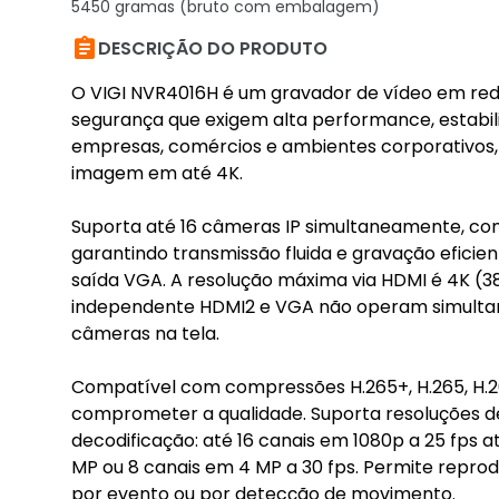
5450 gramas (bruto com embalagem)

DESCRIÇÃO DO PRODUTO
O VIGI NVR4016H é um gravador de vídeo em rede 
segurança que exigem alta performance, estabi
empresas, comércios e ambientes corporativos,
imagem em até 4K.
Suporta até 16 câmeras IP simultaneamente, com
garantindo transmissão fluida e gravação eficie
saída VGA. A resolução máxima via HDMI é 4K (3
independente HDMI2 e VGA não operam simultanea
câmeras na tela.
Compatível com compressões H.265+, H.265, H
comprometer a qualidade. Suporta resoluções de
decodificação: até 16 canais em 1080p a 25 fps a
MP ou 8 canais em 4 MP a 30 fps. Permite repro
por evento ou por detecção de movimento.