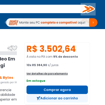
Buscar
PC Gamer
Computadores
Computadores
Periféricos
Periféricos
TV
Venda no KaBuM!
TV
Venda no KaBuM!
R$ 3.502,64


À vista no PIX
com
9
% de desconto
deo Em
igi
10
x
R$ 384,90
s/ juros
Ver detalhes de parcelamento
 & Bytes
Em estoque
gerado por IA
Comprar agora
rencie
abilidade
Adicionar ao carrinho
uperior em