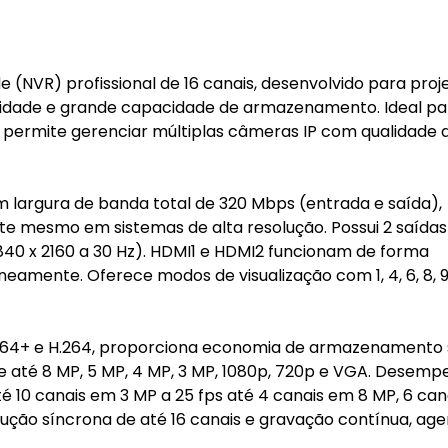
(NVR) profissional de 16 canais, desenvolvido para proj
lidade e grande capacidade de armazenamento. Ideal pa
 permite gerenciar múltiplas câmeras IP com qualidade 
 largura de banda total de 320 Mbps (entrada e saída),
nte mesmo em sistemas de alta resolução. Possui 2 saídas
840 x 2160 a 30 Hz). HDMI1 e HDMI2 funcionam de forma
mente. Oferece modos de visualização com 1, 4, 6, 8, 9
.264+ e H.264, proporciona economia de armazenamento
 até 8 MP, 5 MP, 4 MP, 3 MP, 1080p, 720p e VGA. Desemp
té 10 canais em 3 MP a 25 fps até 4 canais em 8 MP, 6 ca
dução síncrona de até 16 canais e gravação contínua, ag