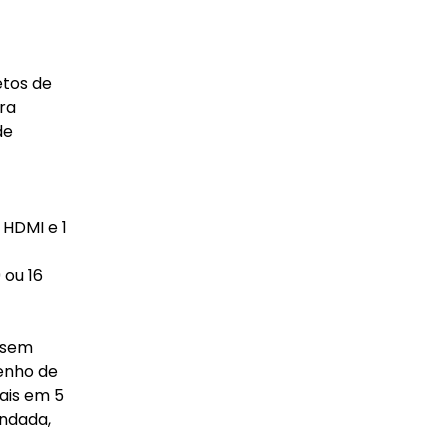
etos de
ra
de
 HDMI e 1
 ou 16
 sem
enho de
nais em 5
endada,