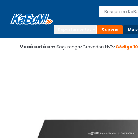
Enviar para:

Buscar produto
Digite o CEP

Departamentos
Cupons
Mais
Você está em:
Segurança
>
Gravador
>
NVR
>
Código
1