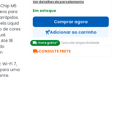
Ver detalhes de parcelamento
Chip M5
Em estoque
eos para
arrápidos.
Comprar agora
ela Liquid
ão de cores
Adicionar ao carrinho
ual.
Até 18

Frete grátis*
Consulte disponibilidade
ndo

CONSULTE FRETE
em
:
Wi-Fi 7,
 para uma
ente.