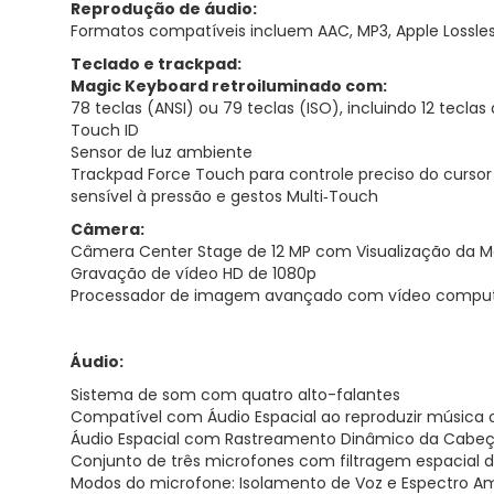
Reprodução de áudio:
Formatos compatíveis incluem AAC, MP3, Apple Lossless,
Teclado e trackpad:
Magic Keyboard retroiluminado com:
78 teclas (ANSI) ou 79 teclas (ISO), incluindo 12 te
Touch ID
Sensor de luz ambiente
Trackpad Force Touch para controle preciso do cursor e
sensível à pressão e gestos Multi‑Touch
Câmera:
Câmera Center Stage de 12 MP com Visualização da 
Gravação de vídeo HD de 1080p
Processador de imagem avançado com vídeo comput
Áudio:
Sistema de som com quatro alto-falantes
Compatível com Áudio Espacial ao reproduzir música 
Áudio Espacial com Rastreamento Dinâmico da Cabeça 
Conjunto de três microfones com filtragem espacial d
Modos do microfone: Isolamento de Voz e Espectro A