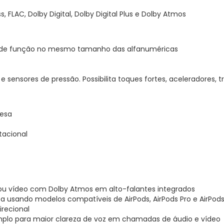
 FLAC, Dolby Digital, Dolby Digital Plus e Dolby Atmos
clas de função no mesmo tamanho das alfanuméricas
 sensores de pressão. Possibilita toques fortes, aceleradores, t
Mesa
acional
ou vídeo com Dolby Atmos em alto-falantes integrados
usando modelos compatíveis de AirPods, AirPods Pro e AirPod
irecional
mplo para maior clareza de voz em chamadas de áudio e vídeo