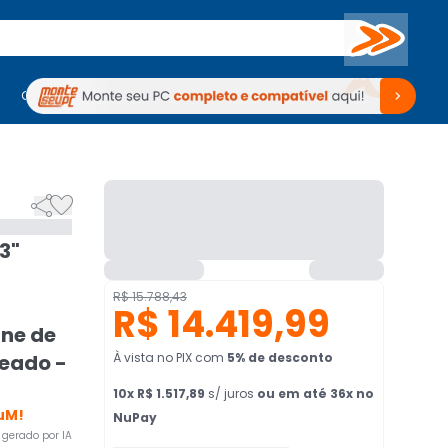
Buscar
PC Gamer
Computadores
Computadores
Periféricos
Periféricos
TV
Venda no KaBuM!
TV
Venda no KaBuM!


3"
R$ 15.788,43
R$ 14.419,99
ine de
teado -
À vista no PIX
com
5
% de desconto
10
x
R$ 1.517,89
s/ juros
ou em até 36x no
uM!
NuPay
gerado por IA