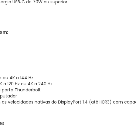
rgia USB‑C de 70W ou superior
com:
z ou 4K a 144 Hz
 a 120 Hz ou 4K a 240 Hz
 porta Thunderbolt
mputador
as velocidades nativas do DisplayPort 1.4 (até HBR3) com cap
es