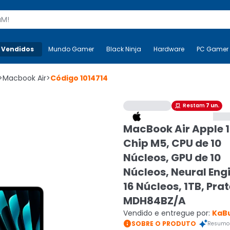
s
 Vendidos
Mais-v-
Mundo Gamer
Mundo Gamer
Black Ninja
Black Ninja
Hardware
Hardware
PC Gamer
>
Macbook Air
>
Código
1014714
Restam
7
un.

MacBook Air Apple 1
Chip M5, CPU de 10
Núcleos, GPU de 10
Núcleos, Neural Eng
16 Núcleos, 1TB, Pra
MDH84BZ/A
Vendido e entregue por:
KaB

SOBRE O PRODUTO
Resumo 