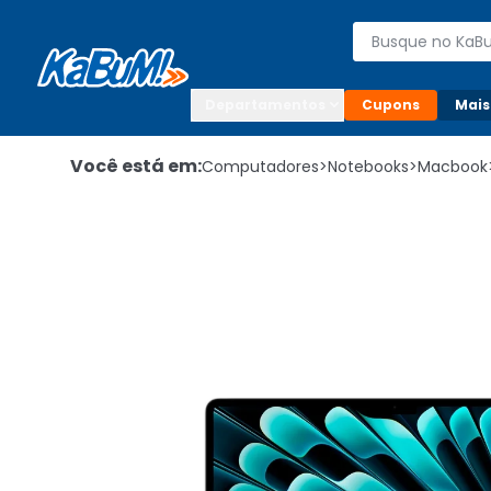
Enviar para:

Buscar produto
Digite o CEP

Departamentos
Cupons
Mais
Você está em:
Computadores
>
Notebooks
>
Macbook