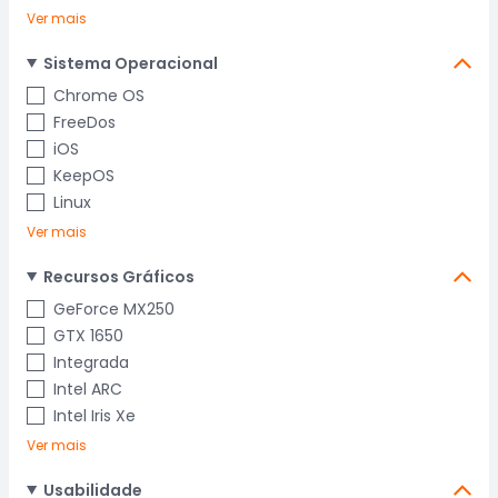
Ver mais
Sistema Operacional
Chrome OS
FreeDos
iOS
KeepOS
Linux
Ver mais
Recursos Gráficos
GeForce MX250
GTX 1650
Integrada
Intel ARC
Intel Iris Xe
Ver mais
Usabilidade