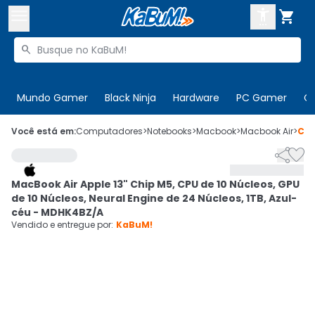



Buscar produtos


Enviar para:
Digite o CEP
Mundo Gamer
Black Ninja
Hardware
PC Gamer
C

Olá. Acesse sua conta
Você está em:
Computadores
>
Notebooks
>
Macbook
>
Macbook Air
>
Có


ENTRE

Departamentos
MacBook Air Apple 13" Chip M5, CPU de 10 Núcleos, GPU
CADASTRE-SE
Cupons

de 10 Núcleos, Neural Engine de 24 Núcleos, 1TB, Azul-
céu - MDHK4BZ/A
Mais Vendidos

Vendido e entregue por:
KaBuM!
Ativar tradutor em libras
