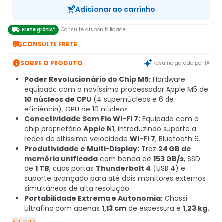
Adicionar ao carrinho

Frete grátis*
Consulte disponibilidade

CONSULTE FRETE

SOBRE O PRODUTO
Resumo gerado por IA
Poder Revolucionário do Chip M5:
Hardware
equipado com o novíssimo processador Apple M5 de
10 núcleos de CPU
(4 supernúcleos e 6 de
eficiência), GPU de 10 núcleos.
Conectividade Sem Fio Wi-Fi 7:
Equipado com o
chip proprietário
Apple N1
, introduzindo suporte a
redes de altíssima velocidade
Wi-Fi 7
, Bluetooth 6.
Produtividade e Multi-Display:
Traz
24
GB de
memória unificada
com banda de
153 GB/s
, SSD
de
1 TB
, duas portas
Thunderbolt 4
(USB 4) e
suporte avançado para até dois monitores externos
simultâneos de alta resolução.
Portabilidade Extrema e Autonomia:
Chassi
ultrafino com apenas
1,13 cm
de espessura e
1,23 kg.
Ver mais