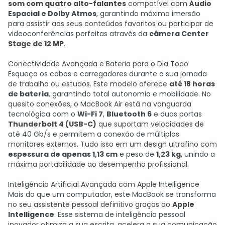
som com quatro alto-falantes
compatível com
Áudio
Espacial e Dolby Atmos
, garantindo máxima imersão
para assistir aos seus conteúdos favoritos ou participar de
videoconferências perfeitas através da
câmera Center
Stage de 12 MP
.
Conectividade Avançada e Bateria para o Dia Todo
Esqueça os cabos e carregadores durante a sua jornada
de trabalho ou estudos. Este modelo oferece
até 18 horas
de bateria
, garantindo total autonomia e mobilidade. No
quesito conexões, o MacBook Air está na vanguarda
tecnológica com o
Wi-Fi 7
,
Bluetooth 6
e duas portas
Thunderbolt 4 (USB-C)
que suportam velocidades de
até 40 Gb/s e permitem a conexão de múltiplos
monitores externos. Tudo isso em um design ultrafino com
espessura de apenas 1,13 cm
e peso de
1,23 kg
, unindo a
máxima portabilidade ao desempenho profissional.
Inteligência Artificial Avançada com Apple Intelligence
Mais do que um computador, este MacBook se transforma
no seu assistente pessoal definitivo graças ao
Apple
Intelligence
. Esse sistema de inteligência pessoal
inovador otimiza a sua escrita, acelera a sua comunicação