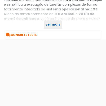
e simplifica a execução de tarefas complexas de forma
totalmente integrada ao
sistema operacional macOS
.
Aliado ao armazenamento de
1TB
em SSD
e
24
GB de
memória unificada
, você terá espaço de sobra e fluidez
absoluta para explorar todas as ferramentas inteligentes
ver mais
com a máxima proteção e privacidade dos seus dados.

CONSULTE FRETE