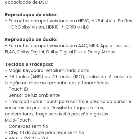
capacidade de DSC
Reprodução de vídeo:
- Formatos compatíveis incluem HEVC, H.264, AV1 e ProRes
- HDR Dolby Vision, HDR10+/HDR10 e HLG
Reprodução de áudio:
- Formatos compatíveis incluem AAC, MP3, Apple Lossless,
FLAC, Dolby Digital, Dolby Digital Plus e Dolby Atmos
Teclado e trackpad:
- Magic Keyboard retroiluminado com:
- 78 teclas (ANSI) ou 79 teclas (ISO), incluindo 12 teclas de
função no mesmo tamanho das alfanuméricas
- Touch ID
- Sensor de luz ambiente
- Trackpad Force Touch para controle preciso do cursor e
sensores de pressão. Possibilita toques fortes,
aceleradores, traço sensível à pressão e gestos
Multi‑Touch
- Conexões sem fio
- Chip N1 da Apple para rede sem fio
- Wi‑Fi 7 (802.11be)4