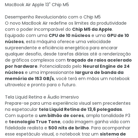
MacBook Air Apple 13" Chip M5
Desempenho Revolucionário com o Chip M5
O novo MacBook Air redefine os limites da produtividade
com o poder incomparável do
Chip M5 da Apple
.
Equipado com uma
CPU de 10 núcleos
e uma
GPU de 10
núcleos
, esta máquina oferece uma velocidade
surpreendente e eficiência energética para encarar
qualquer desafio, desde tarefas diárias até a renderização
de gráficos complexos com
traçado de raios acelerado
por hardware
. Potencializado pelo
Neural Engine de 24
núcleos
e uma impressionante
largura de banda da
memória de 153 GB/s
, você terá em mãos um notebook
ultraveloz e pronto para o futuro.
Tela Liquid Retina e Áudio Imersivo
Prepare-se para uma experiência visual sem precedentes
na espetacular
tela Liquid Retina de 13,6 polegadas
.
Com suporte a
um bilhão de cores
, ampla tonalidade P3
e
tecnologia True Tone
, cada imagem ganha vida com
fidelidade realista e
500 nits de brilho
. Para acompanhar
esse espetáculo visual, o notebook traz um
sistema de