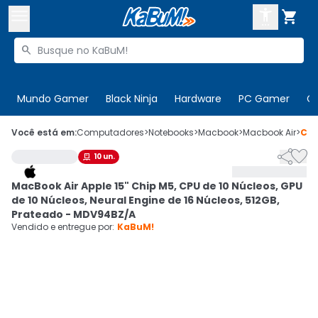



Buscar produtos


Enviar para:
Digite o CEP
Mundo Gamer
Black Ninja
Hardware
PC Gamer
C

Olá. Acesse sua conta
Você está em:
Computadores
>
Notebooks
>
Macbook
>
Macbook Air
>
Có


10
un.

ENTRE

Departamentos
MacBook Air Apple 15" Chip M5, CPU de 10 Núcleos, GPU
CADASTRE-SE
Cupons

de 10 Núcleos, Neural Engine de 16 Núcleos, 512GB,
Prateado - MDV94BZ/A
Mais Vendidos

Vendido e entregue por:
KaBuM!
Ativar tradutor em libras
