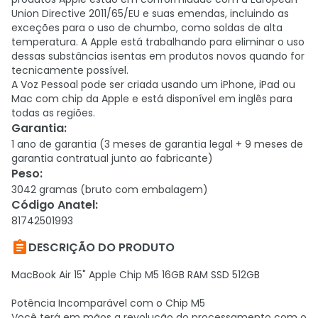
Union Directive 2011/65/EU e suas emendas, incluindo as
exceções para o uso de chumbo, como soldas de alta
temperatura. A Apple está trabalhando para eliminar o uso
dessas substâncias isentas em produtos novos quando for
tecnicamente possível.
A Voz Pessoal pode ser criada usando um iPhone, iPad ou
Mac com chip da Apple e está disponível em inglês para
todas as regiões.
Garantia
:
1 ano de garantia (3 meses de garantia legal + 9 meses de
garantia contratual junto ao fabricante)
Peso
:
3042 gramas (bruto com embalagem)
Código Anatel
:
81742501993

DESCRIÇÃO DO PRODUTO
MacBook Air 15" Apple Chip M5 16GB RAM SSD 512GB
Potência Incomparável com o Chip M5
Você terá em mãos a revolução do processamento com o