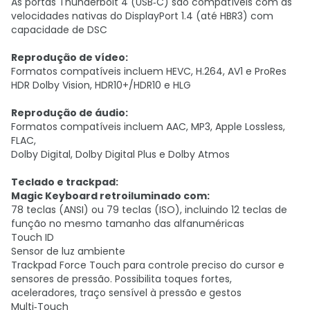
As portas Thunderbolt 4 (USB‑C) são compatíveis com as
velocidades nativas do DisplayPort 1.4 (até HBR3) com
capacidade de DSC
Reprodução de vídeo:
Formatos compatíveis incluem HEVC, H.264, AV1 e ProRes
HDR Dolby Vision, HDR10+/HDR10 e HLG
Reprodução de áudio:
Formatos compatíveis incluem AAC, MP3, Apple Lossless,
FLAC,
Dolby Digital, Dolby Digital Plus e Dolby Atmos
Teclado e trackpad:
Magic Keyboard retroiluminado com:
78 teclas (ANSI) ou 79 teclas (ISO), incluindo 12 teclas de
função no mesmo tamanho das alfanuméricas
Touch ID
Sensor de luz ambiente
Trackpad Force Touch para controle preciso do cursor e
sensores de pressão. Possibilita toques fortes,
aceleradores, traço sensível à pressão e gestos
Multi‑Touch