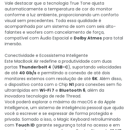
Vale destacar que a tecnologia True Tone ajusta
automaticamente a temperatura de cor do monitor
conforme a luz ambiente, proporcionando um conforto
visual sem precedentes. Toda essa qualidade é
acompanhada por um sistema de som com seis alto-
falantes e woofers com cancelamento de força,
compatível com Áudio Espacial e
Dolby Atmos
para total
imersão.
Conectividade e Ecossistema Inteligente
Este MacBook Air redefine a produtividade com duas
portas
Thunderbolt 4
(
USB-C
), suportando velocidades
de até
40 Gb/s
e permitindo a conexão de até dois
monitores externos com resolução de até
6K
. Além disso,
o dispositivo conta com o Chip
N1
para conexões sem fio
ultrarrápidas em
Wi-Fi 7
e
Bluetooth 6
, além da
inovadora tecnologia de rede Thread.
Você poderá explorar o máximo do macOS e da Apple
Intelligence, um sistema de inteligência pessoal que ajuda
você a escrever e se expressar de forma protegida e
privada. Somado a isso, o Magic Keyboard retroiluminado
com
Touch ID
garante segurança total no acesso e em