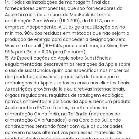
14. Todas as instalações de montagem final dos
fornecedores permanentes, que são fornecedores da
Apple há mais de um ano, do MacBook Air têm a
certificação Zero Waste (UL 2799), da UL LLC, uma
empresa independente. A UL exige a reutilização de, no
mínimo, 90% dos resíduos em métodos que não sejam a
produção de energia para conceder a designação Zero
Waste to Landfill (90–94% para a certificação Silver, 95–
99% para Gold e 100% para Platinum).
15. As Especificações da Apple sobre Substâncias
Regulamentadas descrevem as restrições da Apple sobre
o uso de substâncias químicas específicas nos materiais
dos produtos, acessórios, processos de fabricação e
embalagens da Apple usados no envio aos clientes finais.
As restrições provêm de leis ou diretivas internacionais,
órgãos reguladores, requisitos de rotulagem ecológica,
normas ambientais e políticas da Apple. Nenhum produto
Apple contém PVC e ftalatos, exceto cabos de
alimentação CA na Índia, na Tailândia (nos cabos de
alimentação CA bifurcados) e na Coreia do Sul, onde
continuamos tentando fazer com que as autoridades
aprovem nossas alternativas para esses materiais. Os
produtos Apple estão em conformidade com a European