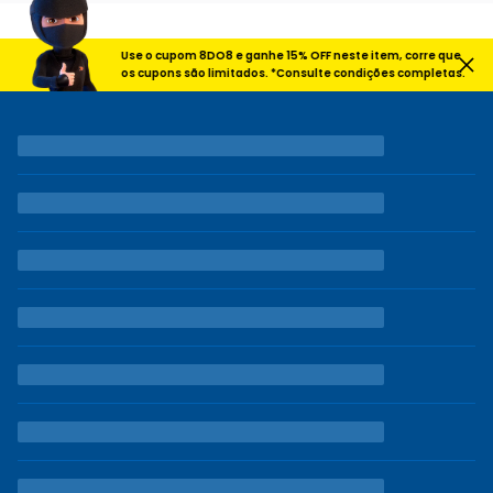
Use o cupom 8DO8 e ganhe 15% OFF neste item, corre que
os cupons são limitados. *Consulte condições completas.