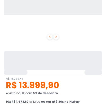


R$ 15.788,41
R$ 13.999,90
À vista no PIX
com
5
% de desconto
10
x
R$ 1.473,67
s/ juros
ou em até 36x no NuPay