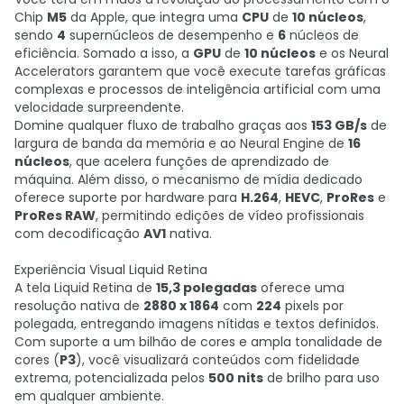
Chip
M5
da Apple, que integra uma
CPU
de
10 núcleos
,
sendo
4
supernúcleos de desempenho e
6
núcleos de
eficiência. Somado a isso, a
GPU
de
10 núcleos
e os Neural
Accelerators garantem que você execute tarefas gráficas
complexas e processos de inteligência artificial com uma
velocidade surpreendente.
Domine qualquer fluxo de trabalho graças aos
153 GB/s
de
largura de banda da memória e ao Neural Engine de
16
núcleos
, que acelera funções de aprendizado de
máquina. Além disso, o mecanismo de mídia dedicado
oferece suporte por hardware para
H.264
,
HEVC
,
ProRes
e
ProRes RAW
, permitindo edições de vídeo profissionais
com decodificação
AV1
nativa.
Experiência Visual Liquid Retina
A tela Liquid Retina de
15,3 polegadas
oferece uma
resolução nativa de
2880 x 1864
com
224
pixels por
polegada, entregando imagens nítidas e textos definidos.
Com suporte a um bilhão de cores e ampla tonalidade de
cores (
P3
), você visualizará conteúdos com fidelidade
extrema, potencializada pelos
500 nits
de brilho para uso
em qualquer ambiente.