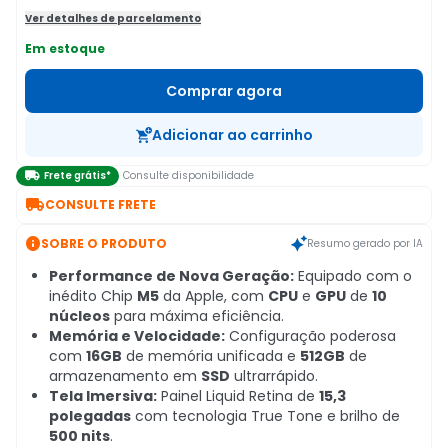
Ver detalhes de parcelamento
Em estoque
Comprar agora
Adicionar ao carrinho

Frete grátis*
Consulte disponibilidade

CONSULTE FRETE

SOBRE O PRODUTO
Resumo gerado por IA
Performance de Nova Geração:
Equipado com o
inédito Chip
M5
da Apple, com
CPU
e
GPU
de
10
núcleos
para máxima eficiência.
Memória e Velocidade:
Configuração poderosa
com
16GB
de memória unificada e
512GB
de
armazenamento em
SSD
ultrarrápido.
Tela Imersiva:
Painel Liquid Retina de
15,3
polegadas
com tecnologia True Tone e brilho de
500 nits
.