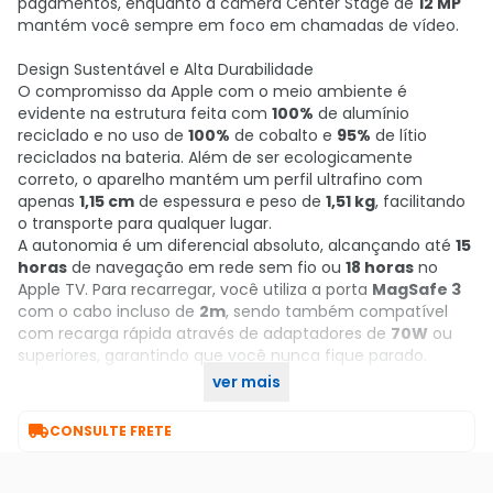
pagamentos, enquanto a câmera Center Stage de
12 MP
mantém você sempre em foco em chamadas de vídeo.
Design Sustentável e Alta Durabilidade
O compromisso da Apple com o meio ambiente é
evidente na estrutura feita com
100%
de alumínio
reciclado e no uso de
100%
de cobalto e
95%
de lítio
reciclados na bateria. Além de ser ecologicamente
correto, o aparelho mantém um perfil ultrafino com
apenas
1,15 cm
de espessura e peso de
1,51 kg
, facilitando
o transporte para qualquer lugar.
A autonomia é um diferencial absoluto, alcançando até
15
horas
de navegação em rede sem fio ou
18 horas
no
Apple TV. Para recarregar, você utiliza a porta
MagSafe 3
com o cabo incluso de
2m
, sendo também compatível
com recarga rápida através de adaptadores de
70W
ou
superiores, garantindo que você nunca fique parado.
ver mais
Garanta já o seu no KaBuM!

CONSULTE FRETE