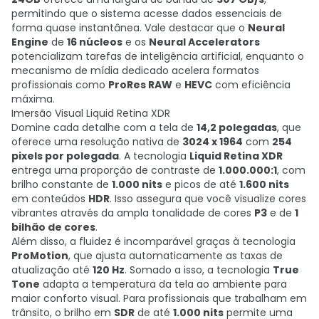
permitindo que o sistema acesse dados essenciais de
forma quase instantânea. Vale destacar que o
Neural
Engine
de
16 núcleos
e os
Neural Accelerators
potencializam tarefas de inteligência artificial, enquanto o
mecanismo de mídia dedicado acelera formatos
profissionais como
ProRes RAW
e
HEVC
com eficiência
máxima.
Imersão Visual Liquid Retina XDR
Domine cada detalhe com a tela de
14,2 polegadas
, que
oferece uma resolução nativa de
3024 x 1964
com
254
pixels por polegada
. A tecnologia
Liquid Retina XDR
entrega uma proporção de contraste de
1.000.000:1
, com
brilho constante de
1.000 nits
e picos de até
1.600 nits
em conteúdos
HDR
. Isso assegura que você visualize cores
vibrantes através da ampla tonalidade de cores
P3
e de
1
bilhão de cores
.
Além disso, a fluidez é incomparável graças à tecnologia
ProMotion
, que ajusta automaticamente as taxas de
atualização até
120 Hz
. Somado a isso, a tecnologia
True
Tone
adapta a temperatura da tela ao ambiente para
maior conforto visual. Para profissionais que trabalham em
trânsito, o brilho em
SDR
de até
1.000 nits
permite uma