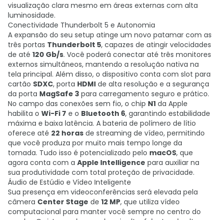
visualização clara mesmo em áreas externas com alta
luminosidade.
Conectividade Thunderbolt 5 e Autonomia
A expansão do seu setup atinge um novo patamar com as
três portas
Thunderbolt 5
, capazes de atingir velocidades
de até
120 Gb/s
. Você poderá conectar até três monitores
externos simultâneos, mantendo a resolução nativa na
tela principal. Além disso, o dispositivo conta com slot para
cartão
SDXC
, porta
HDMI
de alta resolução e a segurança
da porta
MagSafe 3
para carregamento seguro e prático.
No campo das conexões sem fio, o chip
N1
da Apple
habilita o
Wi-Fi 7
e o
Bluetooth 6
, garantindo estabilidade
máxima e baixa latência. A bateria de polímero de lítio
oferece até
22 horas
de streaming de vídeo, permitindo
que você produza por muito mais tempo longe da
tomada. Tudo isso é potencializado pelo
macOS
, que
agora conta com a
Apple Intelligence
para auxiliar na
sua produtividade com total proteção de privacidade.
Áudio de Estúdio e Vídeo Inteligente
Sua presença em videoconferências será elevada pela
câmera
Center Stage
de
12 MP
, que utiliza vídeo
computacional para manter você sempre no centro do