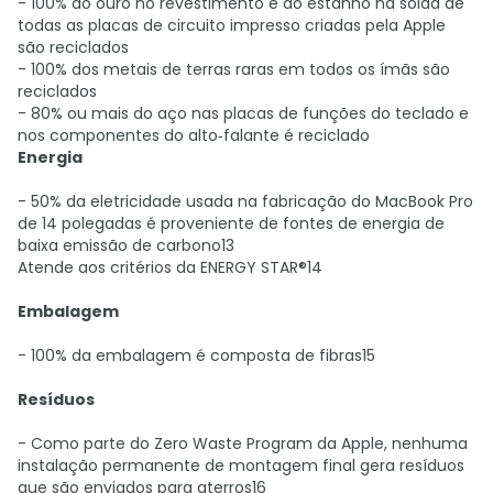
- 100% do ouro no revestimento e do estanho na solda de
todas as placas de circuito impresso criadas pela Apple
são reciclados
- 100% dos metais de terras raras em todos os ímãs são
reciclados
- 80% ou mais do aço nas placas de funções do teclado e
nos componentes do alto‑falante é reciclado
Energia
- 50% da eletricidade usada na fabricação do MacBook Pro
de 14 polegadas é proveniente de fontes de energia de
baixa emissão de carbono13
Atende aos critérios da ENERGY STAR®14
Embalagem
- 100% da embalagem é composta de fibras15
Resíduos
- Como parte do Zero Waste Program da Apple, nenhuma
instalação permanente de montagem final gera resíduos
que são enviados para aterros16