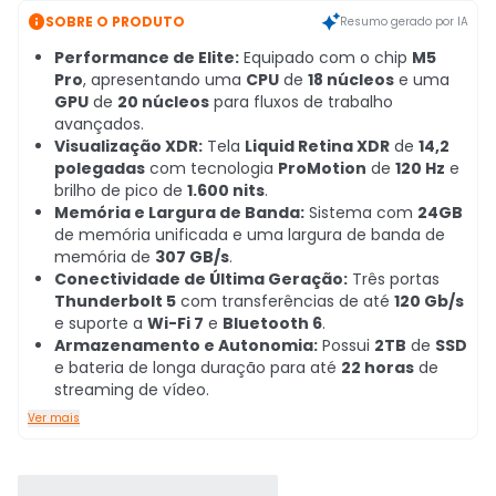

SOBRE O PRODUTO
Resumo gerado por IA
Performance de Elite:
Equipado com o chip
M5
Pro
, apresentando uma
CPU
de
18 núcleos
e uma
GPU
de
20 núcleos
para fluxos de trabalho
avançados.
Visualização XDR:
Tela
Liquid Retina XDR
de
14,2
polegadas
com tecnologia
ProMotion
de
120 Hz
e
brilho de pico de
1.600 nits
.
Memória e Largura de Banda:
Sistema com
24GB
de memória unificada e uma largura de banda de
memória de
307 GB/s
.
Conectividade de Última Geração:
Três portas
Thunderbolt 5
com transferências de até
120 Gb/s
e suporte a
Wi-Fi 7
e
Bluetooth 6
.
Armazenamento e Autonomia:
Possui
2TB
de
SSD
e bateria de longa duração para até
22 horas
de
streaming de vídeo.
Ver mais