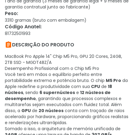
1 ano de garantia (3 meses de garantia legal + 9 meses de
garantia contratual junto ao fabricante)
Peso
:
3310 gramas (bruto com embalagem)
Código Anatel
:
81732501993

DESCRIÇÃO DO PRODUTO
MacBook Pro Apple 14" Chip M5 Pro, GPU 20 Cores, 24GB,
2TB SSD - MGDT4BZ/A
Desempenho Profissional com o Chip M5 Pro
Você terá em mãos o equilíbrio perfeito entre
portabilidade extrema e potência bruta. O chip
M5 Pro
da
Apple redefine a produtividade com sua
CPU
de
18
núcleos
, sendo
6 supernúcleos
e
12 núcleos de
desempenho
, garantindo que processos complexos e
multitarefas sejam executados com fluidez total. Além
disso, a
GPU
de
20 núcleos
conta com traçado de raios
acelerado por hardware, proporcionando gráficos realistas
e renderizações ultrarrápidas.
Somado a isso, a arquitetura de memória unificada de
24GB
oferece uma largura de banda de
307 GB/s
,