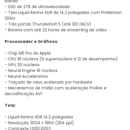
banda
- SSD de 2TB de ultravelocidade
- Tela Liquid Retina XDR de 14.2 polegadas com ProMotion
120Hz
- Três portas Thunderbolt 5 (até 120 Gb/s)
- Bateria com até 22 horas de streaming de vídeo
Processador e Gráficos:
- Chip M5 Pro da Apple
- CPU 18 núcleos (6 supernúcleos e 12 de desempenho)
- GPU 20 núcleos
- Neural Engine 16 núcleos
- Neural Accelerators
- Traçado de raios acelerado por hardware
- Mecanismos de mídia com aceleração ProRes e
decodificação AV1
Tela:
- Liquid Retina XDR 14.2 polegadas
- Resolução 3024 x 1964 (254 ppi)
- Contraste 1.000.000:1