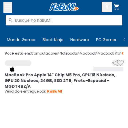



Buscar produtos


Enviar para:
Digite o CEP
Mundo Gamer
Black Ninja
Hardware
PC Gamer
C

Olá. Acesse sua conta
Você está em:
Computadores
>
Notebooks
>
Macbook
>
Macbook Pro
>
Có


ENTRE

Departamentos
MacBook Pro Apple 14" Chip M5 Pro, CPU 18 Núcleos,
CADASTRE-SE
Cupons

GPU 20 Núcleos, 24GB, SSD 2TB, Preto-Espacial -
MGDT4BZ/A
Mais Vendidos

Vendido e entregue por:
KaBuM!
Ativar tradutor em libras
