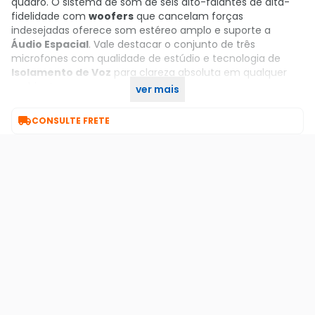
quadro. O sistema de som de seis alto-falantes de alta-
fidelidade com
woofers
que cancelam forças
indesejadas oferece som estéreo amplo e suporte a
Áudio Espacial
. Vale destacar o conjunto de três
microfones com qualidade de estúdio e tecnologia de
Isolamento de Voz
para clareza absoluta em qualquer
ambiente.
ver mais
Garanta já o seu no KaBuM!

CONSULTE FRETE