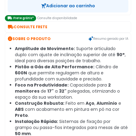
Adicionar ao carrinho

Frete grátis*
Consulte disponibilidade

CONSULTE FRETE

SOBRE O PRODUTO
Resumo gerado por IA
Amplitude de Movimento:
Suporte articulado
duplo com ajuste de inclinação superior de até
90°
,
ideal para diversas posições de trabalho.
Pistão a Gás de Alta Performance:
Cilindro de
600N
que permite regulagem de altura e
profundidade com suavidade e precisão.
Foco na Produtividade:
Capacidade para
2
monitores
de
17"
a
32"
polegadas, otimizando o
espaço da sua workstation.
Construção Robusta:
Feito em
Aço
,
Alumínio
e
ABS
com acabamento em pintura em pó na cor
Preto
.
Instalação Rápida:
Sistemas de fixação por
grampo ou passa-fios integrados para mesas de até
50 mm
.