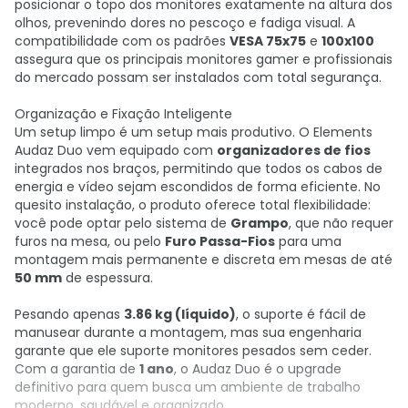
posicionar o topo dos monitores exatamente na altura dos
olhos, prevenindo dores no pescoço e fadiga visual. A
compatibilidade com os padrões
VESA 75x75
e
100x100
assegura que os principais monitores gamer e profissionais
do mercado possam ser instalados com total segurança.
Organização e Fixação Inteligente
Um setup limpo é um setup mais produtivo. O Elements
Audaz Duo vem equipado com
organizadores de fios
integrados nos braços, permitindo que todos os cabos de
energia e vídeo sejam escondidos de forma eficiente. No
quesito instalação, o produto oferece total flexibilidade:
você pode optar pelo sistema de
Grampo
, que não requer
furos na mesa, ou pelo
Furo Passa-Fios
para uma
montagem mais permanente e discreta em mesas de até
50 mm
de espessura.
Pesando apenas
3.86 kg (líquido)
, o suporte é fácil de
manusear durante a montagem, mas sua engenharia
garante que ele suporte monitores pesados sem ceder.
Com a garantia de
1 ano
, o Audaz Duo é o upgrade
definitivo para quem busca um ambiente de trabalho
moderno, saudável e organizado.