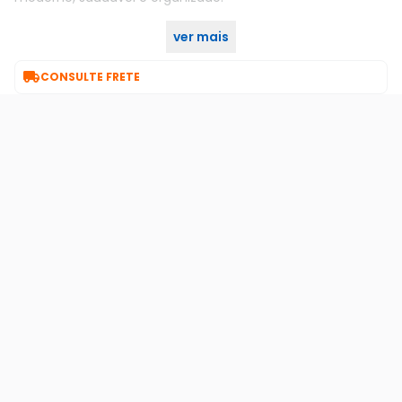
ver mais
Garanta já o seu no KaBuM!

CONSULTE FRETE