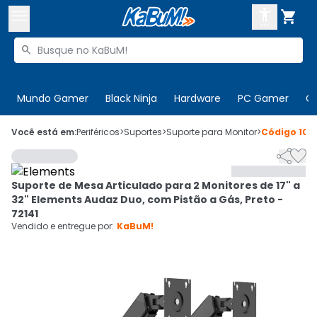



Buscar produtos


Enviar para:
Digite o CEP
Mundo Gamer
Black Ninja
Hardware
PC Gamer
C

Olá. Acesse sua conta
Você está em:
Periféricos
>
Suportes
>
Suporte para Monitor
>
Código
101


ENTRE

Departamentos
Suporte de Mesa Articulado para 2 Monitores de 17" a
CADASTRE-SE
Cupons

32" Elements Audaz Duo, com Pistão a Gás, Preto -
72141
Mais Vendidos

Vendido e entregue por:
KaBuM!
Ativar tradutor em libras
