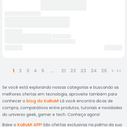
1
2
3
4
5
...
21
22
23
24
25
>
>>
Se você está explorando nossas categorias e buscando as
melhores ofertas em tecnologia, aproveite também para
conhecer o
blog do KaBuM!
Lá você encontra dicas de
compra, comparativos entre produtos, tutoriais e novidades
do universo geek, gamer e tech. Conheça agora!
Baixe o
KaBuM! APP!
São ofertas exclusivas na palma da sua