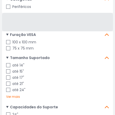
Periféricos
Furação VESA
100 x 100 mm
75 x 75 mm
Tamanho Suportado
até 14"
até 15"
até 17"
até 21"
até 24"
Ver mais
Capacidades do Suporte
24"