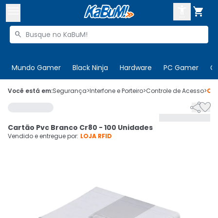



Buscar produtos


Enviar para:
Digite o CEP
Mundo Gamer
Black Ninja
Hardware
PC Gamer
C

Olá. Acesse sua conta
Você está em:
Segurança
>
Interfone e Porteiro
>
Controle de Acesso
>
Có


ENTRE

Departamentos
Cartão Pvc Branco Cr80 - 100 Unidades
CADASTRE-SE
Cupons

Vendido e entregue por:
LOJA RFID
Mais Vendidos

Ativar tradutor em libras
