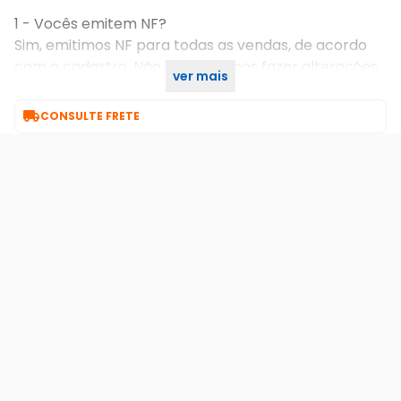
1 - Vocês emitem NF?
Sim, emitimos NF para todas as vendas, de acordo
com o cadastro. Não conseguimos fazer alterações
ver mais
na NF.

CONSULTE FRETE